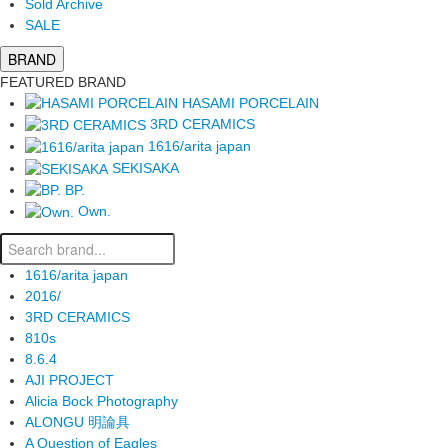
Sold Archive
SALE
BRAND
FEATURED BRAND
HASAMI PORCELAIN
3RD CERAMICS
1616/arita japan
SEKISAKA
BP.
Own.
1616/arita japan
2016/
3RD CERAMICS
810s
8.6.4
AJI PROJECT
Alicia Bock Photography
ALONGU 明論具
A Question of Eagles