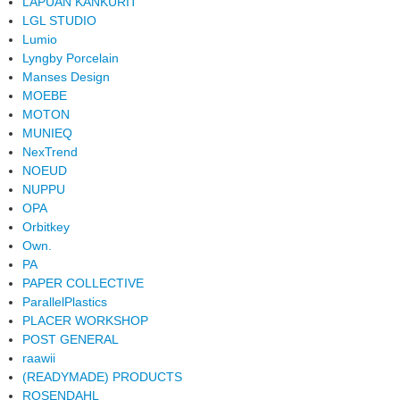
LAPUAN KANKURIT
LGL STUDIO
Lumio
Lyngby Porcelain
Manses Design
MOEBE
MOTON
MUNIEQ
NexTrend
NOEUD
NUPPU
OPA
Orbitkey
Own.
PA
PAPER COLLECTIVE
ParallelPlastics
PLACER WORKSHOP
POST GENERAL
raawii
(READYMADE) PRODUCTS
ROSENDAHL