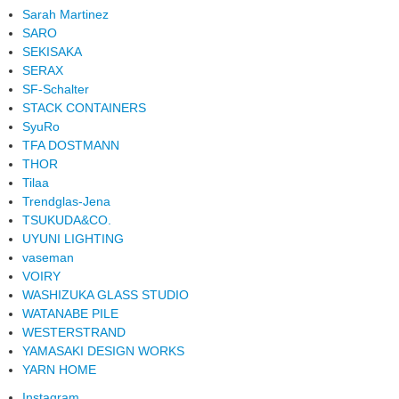
Sarah Martinez
SARO
SEKISAKA
SERAX
SF-Schalter
STACK CONTAINERS
SyuRo
TFA DOSTMANN
THOR
Tilaa
Trendglas-Jena
TSUKUDA&CO.
UYUNI LIGHTING
vaseman
VOIRY
WASHIZUKA GLASS STUDIO
WATANABE PILE
WESTERSTRAND
YAMASAKI DESIGN WORKS
YARN HOME
Instagram