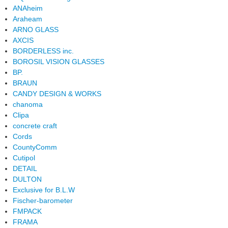
ANAheim
Araheam
ARNO GLASS
AXCIS
BORDERLESS inc.
BOROSIL VISION GLASSES
BP.
BRAUN
CANDY DESIGN & WORKS
chanoma
Clipa
concrete craft
Cords
CountyComm
Cutipol
DETAIL
DULTON
Exclusive for B.L.W
Fischer-barometer
FMPACK
FRAMA