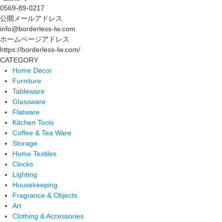
0569-89-0217
公開メールアドレス
info@borderless-lw.com
ホームページアドレス
https://borderless-lw.com/
CATEGORY
Home Decor
Furniture
Tableware
Glassware
Flatware
Kitchen Tools
Coffee & Tea Ware
Storage
Home Textiles
Clocks
Lighting
Housekeeping
Fragrance & Objects
Art
Clothing & Accessories