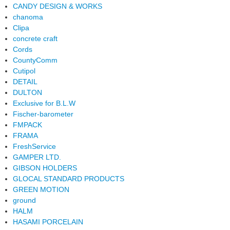
CANDY DESIGN & WORKS
chanoma
Clipa
concrete craft
Cords
CountyComm
Cutipol
DETAIL
DULTON
Exclusive for B.L.W
Fischer-barometer
FMPACK
FRAMA
FreshService
GAMPER LTD.
GIBSON HOLDERS
GLOCAL STANDARD PRODUCTS
GREEN MOTION
ground
HALM
HASAMI PORCELAIN