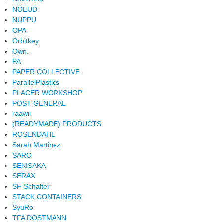
NOEUD
NUPPU
OPA
Orbitkey
Own.
PA
PAPER COLLECTIVE
ParallelPlastics
PLACER WORKSHOP
POST GENERAL
raawii
(READYMADE) PRODUCTS
ROSENDAHL
Sarah Martinez
SARO
SEKISAKA
SERAX
SF-Schalter
STACK CONTAINERS
SyuRo
TFA DOSTMANN