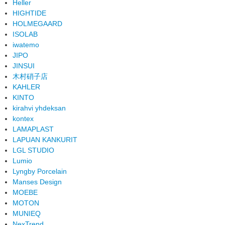
Heller
HIGHTIDE
HOLMEGAARD
ISOLAB
iwatemo
JIPO
JINSUI
木村硝子店
KAHLER
KINTO
kirahvi yhdeksan
kontex
LAMAPLAST
LAPUAN KANKURIT
LGL STUDIO
Lumio
Lyngby Porcelain
Manses Design
MOEBE
MOTON
MUNIEQ
NexTrend