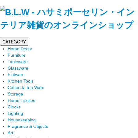
CATEGORY
Home Decor
Furniture
Tableware
Glassware
Flatware
Kitchen Tools
Coffee & Tea Ware
Storage
Home Textiles
Clocks
Lighting
Housekeeping
Fragrance & Objects
Art