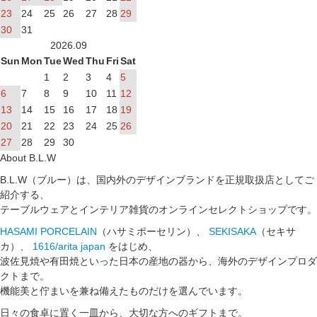
23
24
25
26
27
28
29
30
31
2026.09
Sun
Mon
Tue
Wed
Thu
Fri
Sat
1
2
3
4
5
6
7
8
9
10
11
12
13
14
15
16
17
18
19
20
21
22
23
24
25
26
27
28
29
30
About B.L.W
B.L.W（ブルー）は、国内外のデザインブランドを正規取扱店としてご
紹介する、
テーブルウェアとインテリア雑貨のオンラインセレクトショップです。
HASAMI PORCELAIN
（ハサミポーセリン）、
SEKISAKA
（セキサ
カ）、
1616/arita japan
をはじめ、
波佐見焼や有田焼といった日本の産地の器から、海外のデザインプロダ
クトまで。
機能美と佇まいを兼ね備えたものだけを選んでいます。
日々の食卓に置く一皿から、大切な方へのギフトまで。