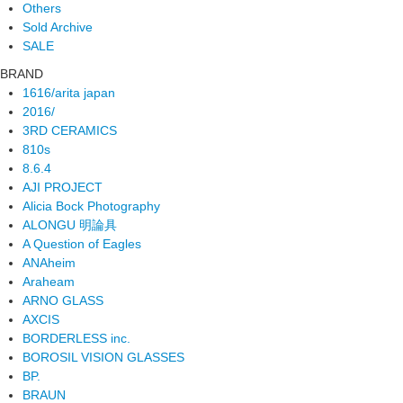
Others
Sold Archive
SALE
BRAND
1616/arita japan
2016/
3RD CERAMICS
810s
8.6.4
AJI PROJECT
Alicia Bock Photography
ALONGU 明論具
A Question of Eagles
ANAheim
Araheam
ARNO GLASS
AXCIS
BORDERLESS inc.
BOROSIL VISION GLASSES
BP.
BRAUN