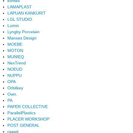
kontex
LAMAPLAST
LAPUAN KANKURIT
LGL STUDIO
Lumio
Lyngby Porcelain
Manses Design
MOEBE
MOTON
MUNIEQ
NexTrend
NOEUD
NUPPU
OPA
Orbitkey
Own.
PA
PAPER COLLECTIVE
ParallelPlastics
PLACER WORKSHOP
POST GENERAL
raawii