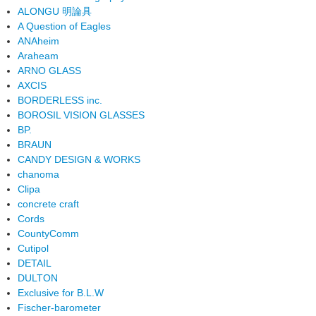
ALONGU 明論具
A Question of Eagles
ANAheim
Araheam
ARNO GLASS
AXCIS
BORDERLESS inc.
BOROSIL VISION GLASSES
BP.
BRAUN
CANDY DESIGN & WORKS
chanoma
Clipa
concrete craft
Cords
CountyComm
Cutipol
DETAIL
DULTON
Exclusive for B.L.W
Fischer-barometer