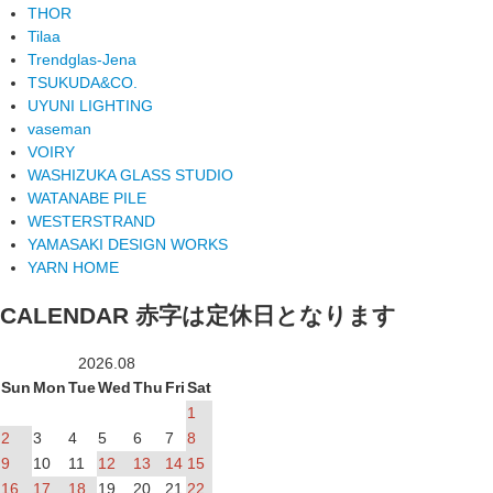
THOR
Tilaa
Trendglas-Jena
TSUKUDA&CO.
UYUNI LIGHTING
vaseman
VOIRY
WASHIZUKA GLASS STUDIO
WATANABE PILE
WESTERSTRAND
YAMASAKI DESIGN WORKS
YARN HOME
CALENDAR
赤字は定休日となります
2026.08
Sun
Mon
Tue
Wed
Thu
Fri
Sat
1
2
3
4
5
6
7
8
9
10
11
12
13
14
15
16
17
18
19
20
21
22