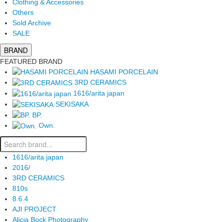
Clothing & Accessories
Others
Sold Archive
SALE
BRAND
FEATURED BRAND
HASAMI PORCELAIN
3RD CERAMICS
1616/arita japan
SEKISAKA
BP.
Own.
1616/arita japan
2016/
3RD CERAMICS
810s
8.6.4
AJI PROJECT
Alicia Bock Photography