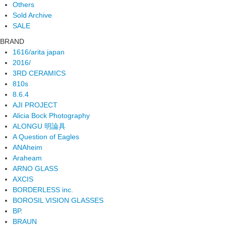
Others
Sold Archive
SALE
BRAND
1616/arita japan
2016/
3RD CERAMICS
810s
8.6.4
AJI PROJECT
Alicia Bock Photography
ALONGU 明論具
A Question of Eagles
ANAheim
Araheam
ARNO GLASS
AXCIS
BORDERLESS inc.
BOROSIL VISION GLASSES
BP.
BRAUN