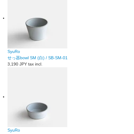
SyuRo
せっ器bowl SM (白) / SB-SM-01
3,190 JPY
tax incl.
SyuRo