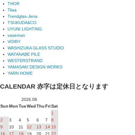
THOR
Tilaa
Trendglas-Jena
TSUKUDA&CO.
UYUNI LIGHTING
vaseman
VOIRY
WASHIZUKA GLASS STUDIO
WATANABE PILE
WESTERSTRAND
YAMASAKI DESIGN WORKS
YARN HOME
CALENDAR
赤字は定休日となります
2026.08
Sun
Mon
Tue
Wed
Thu
Fri
Sat
1
2
3
4
5
6
7
8
9
10
11
12
13
14
15
16
17
18
19
20
21
22