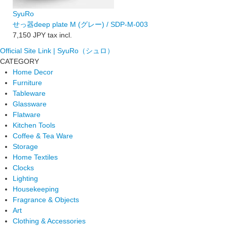
SyuRo
せっ器deep plate M (グレー) / SDP-M-003
7,150 JPY
tax incl.
Official Site Link | SyuRo（シュロ）
CATEGORY
Home Decor
Furniture
Tableware
Glassware
Flatware
Kitchen Tools
Coffee & Tea Ware
Storage
Home Textiles
Clocks
Lighting
Housekeeping
Fragrance & Objects
Art
Clothing & Accessories