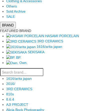
Clothing & Accessories
Others
Sold Archive
SALE
BRAND
FEATURED BRAND
HASAMI PORCELAIN
3RD CERAMICS
1616/arita japan
SEKISAKA
BP.
Own.
1616/arita japan
2016/
3RD CERAMICS
810s
8.6.4
AJI PROJECT
Alicia Bock Photography