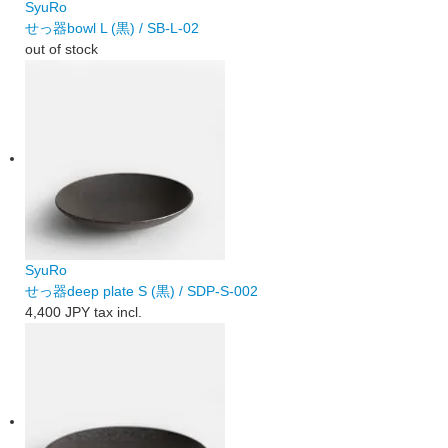
SyuRo
せっ器bowl L (黒) / SB-L-02
out of stock
SyuRo
せっ器deep plate S (黒) / SDP-S-002
4,400 JPY
tax incl.