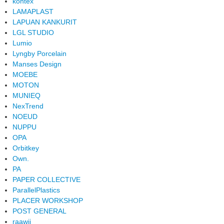
kontex
LAMAPLAST
LAPUAN KANKURIT
LGL STUDIO
Lumio
Lyngby Porcelain
Manses Design
MOEBE
MOTON
MUNIEQ
NexTrend
NOEUD
NUPPU
OPA
Orbitkey
Own.
PA
PAPER COLLECTIVE
ParallelPlastics
PLACER WORKSHOP
POST GENERAL
raawii