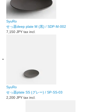
SyuRo
せっ器deep plate M (黒) / SDP-M-002
7,150 JPY
tax incl.
SyuRo
せっ器plate SS (グレー) / SP-SS-03
2,200 JPY
tax incl.