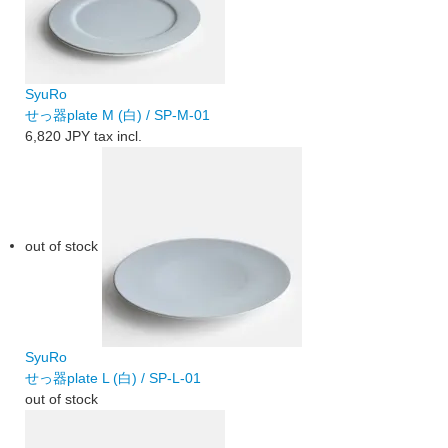
SyuRo
せっ器plate M (白) / SP-M-01
6,820 JPY
tax incl.
out of stock
SyuRo
せっ器plate L (白) / SP-L-01
out of stock