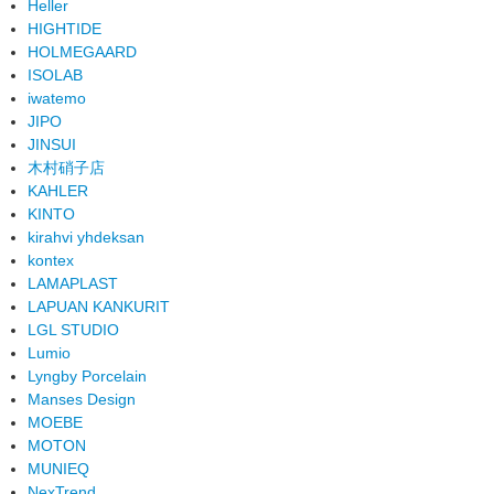
Heller
HIGHTIDE
HOLMEGAARD
ISOLAB
iwatemo
JIPO
JINSUI
木村硝子店
KAHLER
KINTO
kirahvi yhdeksan
kontex
LAMAPLAST
LAPUAN KANKURIT
LGL STUDIO
Lumio
Lyngby Porcelain
Manses Design
MOEBE
MOTON
MUNIEQ
NexTrend