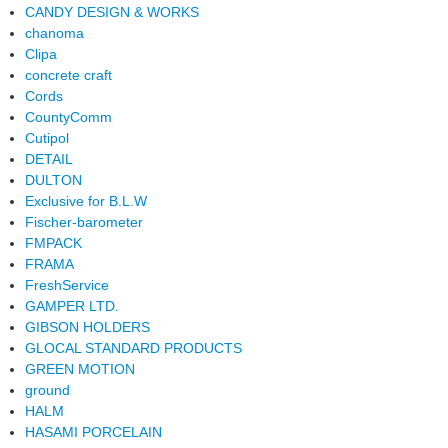
CANDY DESIGN & WORKS
chanoma
Clipa
concrete craft
Cords
CountyComm
Cutipol
DETAIL
DULTON
Exclusive for B.L.W
Fischer-barometer
FMPACK
FRAMA
FreshService
GAMPER LTD.
GIBSON HOLDERS
GLOCAL STANDARD PRODUCTS
GREEN MOTION
ground
HALM
HASAMI PORCELAIN