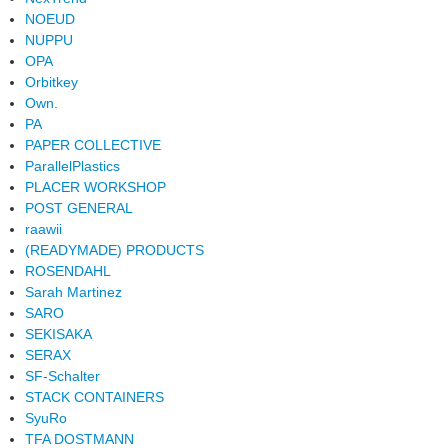
NOEUD
NUPPU
OPA
Orbitkey
Own.
PA
PAPER COLLECTIVE
ParallelPlastics
PLACER WORKSHOP
POST GENERAL
raawii
(READYMADE) PRODUCTS
ROSENDAHL
Sarah Martinez
SARO
SEKISAKA
SERAX
SF-Schalter
STACK CONTAINERS
SyuRo
TFA DOSTMANN