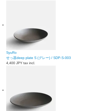
SyuRo
せっ器deep plate S (グレー) / SDP-S-003
4,400 JPY
tax incl.