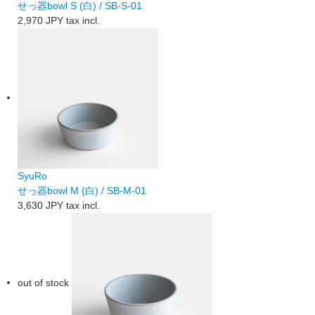
せっ器bowl S (白) / SB-S-01
2,970 JPY
tax incl.
SyuRo
せっ器bowl M (白) / SB-M-01
3,630 JPY
tax incl.
out of stock