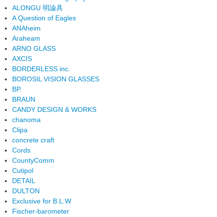
ALONGU 明論具
A Question of Eagles
ANAheim
Araheam
ARNO GLASS
AXCIS
BORDERLESS inc.
BOROSIL VISION GLASSES
BP.
BRAUN
CANDY DESIGN & WORKS
chanoma
Clipa
concrete craft
Cords
CountyComm
Cutipol
DETAIL
DULTON
Exclusive for B.L.W
Fischer-barometer