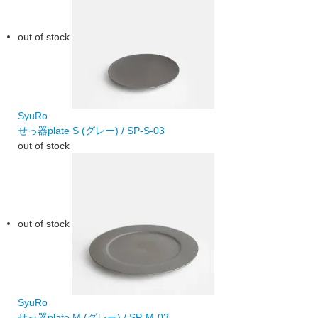
out of stock
SyuRo
せっ器plate S (グレー) / SP-S-03
out of stock
out of stock
SyuRo
せっ器plate M (グレー) / SP-M-03