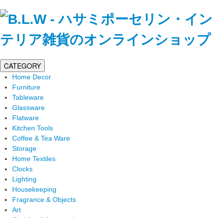
CATEGORY
Home Decor
Furniture
Tableware
Glassware
Flatware
Kitchen Tools
Coffee & Tea Ware
Storage
Home Textiles
Clocks
Lighting
Housekeeping
Fragrance & Objects
Art