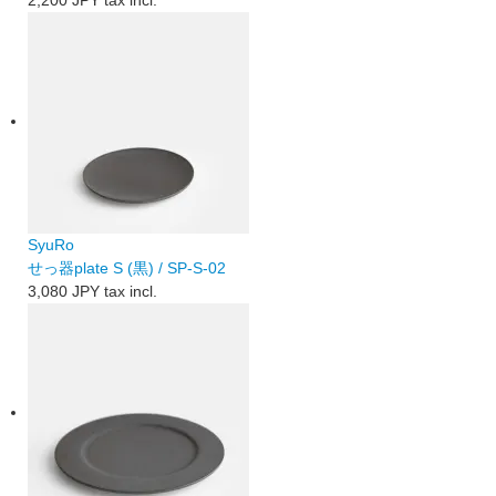
SyuRo
せっ器plate S (黒) / SP-S-02
3,080 JPY
tax incl.