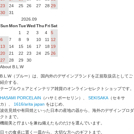
23
24
25
26
27
28
29
30
31
2026.09
Sun
Mon
Tue
Wed
Thu
Fri
Sat
1
2
3
4
5
6
7
8
9
10
11
12
13
14
15
16
17
18
19
20
21
22
23
24
25
26
27
28
29
30
About B.L.W
B.L.W（ブルー）は、国内外のデザインブランドを正規取扱店としてご
紹介する、
テーブルウェアとインテリア雑貨のオンラインセレクトショップです。
HASAMI PORCELAIN
（ハサミポーセリン）、
SEKISAKA
（セキサ
カ）、
1616/arita japan
をはじめ、
波佐見焼や有田焼といった日本の産地の器から、海外のデザインプロダ
クトまで。
機能美と佇まいを兼ね備えたものだけを選んでいます。
日々の食卓に置く一皿から、大切な方へのギフトまで。