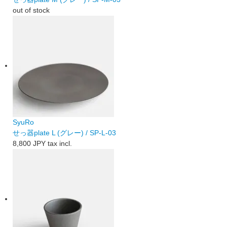
out of stock
SyuRo
せっ器plate L (グレー) / SP-L-03
8,800 JPY
tax incl.