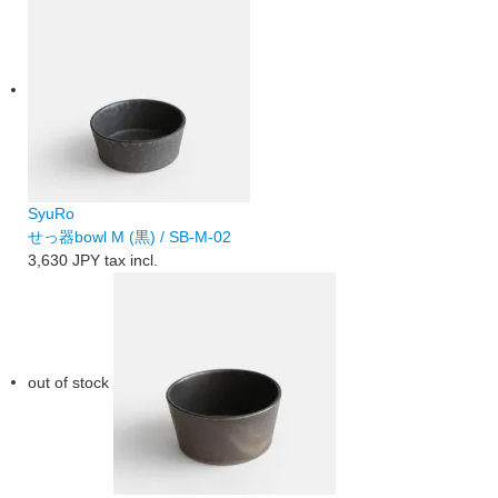
SyuRo
せっ器bowl M (黒) / SB-M-02
3,630 JPY
tax incl.
out of stock