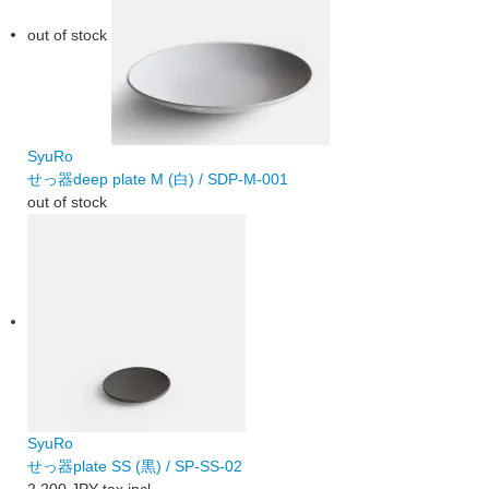
out of stock
SyuRo
せっ器deep plate M (白) / SDP-M-001
out of stock
SyuRo
せっ器plate SS (黒) / SP-SS-02
2,200 JPY
tax incl.