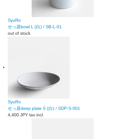
SyuRo
せっ器bowl L (白) / SB-L-01
out of stock
SyuRo
せっ器deep plate S (白) / SDP-S-001
4,400 JPY
tax incl.