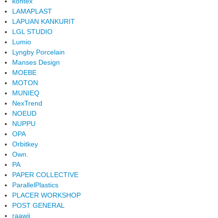
kontex
LAMAPLAST
LAPUAN KANKURIT
LGL STUDIO
Lumio
Lyngby Porcelain
Manses Design
MOEBE
MOTON
MUNIEQ
NexTrend
NOEUD
NUPPU
OPA
Orbitkey
Own.
PA
PAPER COLLECTIVE
ParallelPlastics
PLACER WORKSHOP
POST GENERAL
raawii