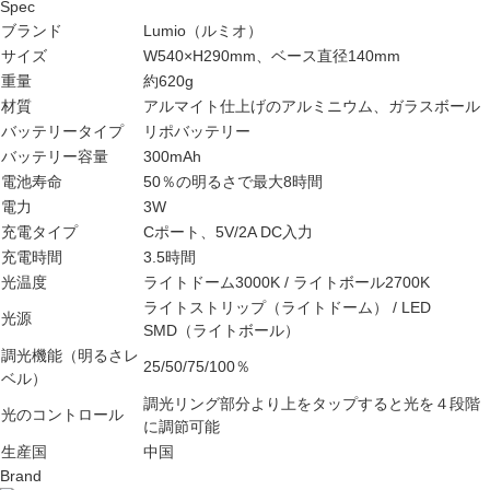
Spec
ブランド
Lumio（ルミオ）
サイズ
W540×H290mm、ベース直径140mm
重量
約620g
材質
アルマイト仕上げのアルミニウム、ガラスボール
バッテリータイプ
リポバッテリー
バッテリー容量
300mAh
電池寿命
50％の明るさで最大8時間
電力
3W
充電タイプ
Cポート、5V/2A DC入力
充電時間
3.5時間
光温度
ライトドーム3000K / ライトボール2700K
ライトストリップ（ライトドーム） / LED
光源
SMD（ライトボール）
調光機能（明るさレ
25/50/75/100％
ベル）
調光リング部分より上をタップすると光を４段階
光のコントロール
に調節可能
生産国
中国
Brand