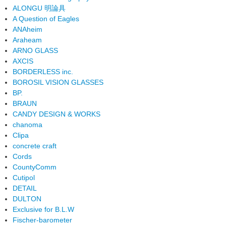
ALONGU 明論具
A Question of Eagles
ANAheim
Araheam
ARNO GLASS
AXCIS
BORDERLESS inc.
BOROSIL VISION GLASSES
BP.
BRAUN
CANDY DESIGN & WORKS
chanoma
Clipa
concrete craft
Cords
CountyComm
Cutipol
DETAIL
DULTON
Exclusive for B.L.W
Fischer-barometer