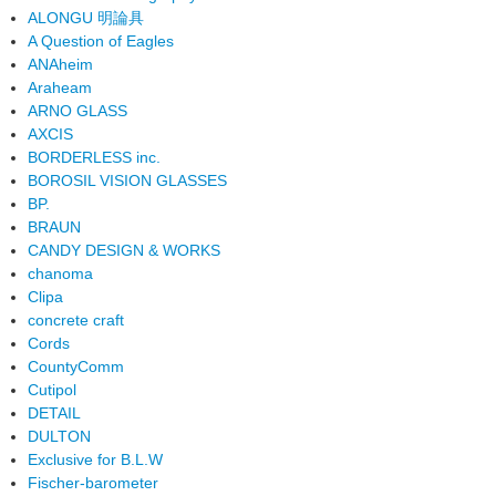
ALONGU 明論具
A Question of Eagles
ANAheim
Araheam
ARNO GLASS
AXCIS
BORDERLESS inc.
BOROSIL VISION GLASSES
BP.
BRAUN
CANDY DESIGN & WORKS
chanoma
Clipa
concrete craft
Cords
CountyComm
Cutipol
DETAIL
DULTON
Exclusive for B.L.W
Fischer-barometer