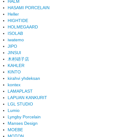
HALM
HASAMI PORCELAIN
Heller
HIGHTIDE
HOLMEGAARD
ISOLAB
iwatemo
JIPO
JINSUI
木村硝子店
KAHLER
KINTO
kirahvi yhdeksan
kontex
LAMAPLAST
LAPUAN KANKURIT
LGL STUDIO
Lumio
Lyngby Porcelain
Manses Design
MOEBE
MOTON