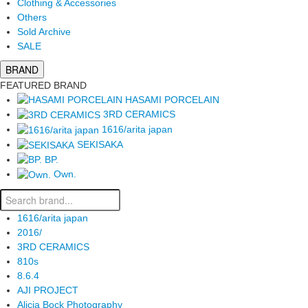
Clothing & Accessories
Others
Sold Archive
SALE
BRAND
FEATURED BRAND
HASAMI PORCELAIN
3RD CERAMICS
1616/arita japan
SEKISAKA
BP.
Own.
1616/arita japan
2016/
3RD CERAMICS
810s
8.6.4
AJI PROJECT
Alicia Bock Photography