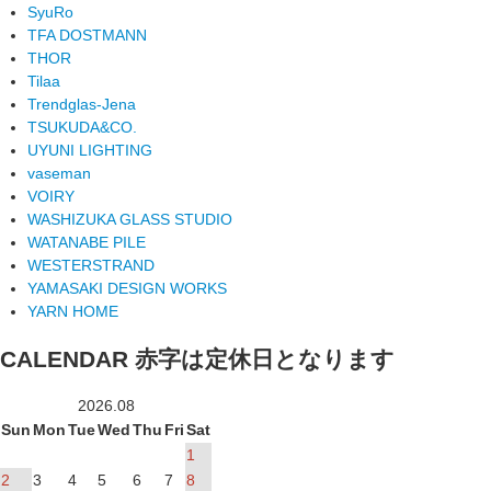
SyuRo
TFA DOSTMANN
THOR
Tilaa
Trendglas-Jena
TSUKUDA&CO.
UYUNI LIGHTING
vaseman
VOIRY
WASHIZUKA GLASS STUDIO
WATANABE PILE
WESTERSTRAND
YAMASAKI DESIGN WORKS
YARN HOME
CALENDAR
赤字は定休日となります
2026.08
Sun
Mon
Tue
Wed
Thu
Fri
Sat
1
2
3
4
5
6
7
8