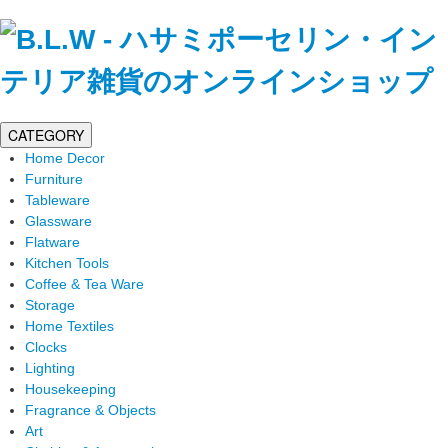
CATEGORY
Home Decor
Furniture
Tableware
Glassware
Flatware
Kitchen Tools
Coffee & Tea Ware
Storage
Home Textiles
Clocks
Lighting
Housekeeping
Fragrance & Objects
Art