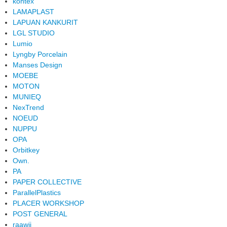
kontex
LAMAPLAST
LAPUAN KANKURIT
LGL STUDIO
Lumio
Lyngby Porcelain
Manses Design
MOEBE
MOTON
MUNIEQ
NexTrend
NOEUD
NUPPU
OPA
Orbitkey
Own.
PA
PAPER COLLECTIVE
ParallelPlastics
PLACER WORKSHOP
POST GENERAL
raawii