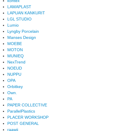
kontex
LAMAPLAST
LAPUAN KANKURIT
LGL STUDIO
Lumio
Lyngby Porcelain
Manses Design
MOEBE
MOTON
MUNIEQ
NexTrend
NOEUD
NUPPU
OPA
Orbitkey
Own.
PA
PAPER COLLECTIVE
ParallelPlastics
PLACER WORKSHOP
POST GENERAL
raawii