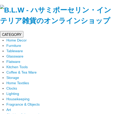
CATEGORY
Home Decor
Furniture
Tableware
Glassware
Flatware
Kitchen Tools
Coffee & Tea Ware
Storage
Home Textiles
Clocks
Lighting
Housekeeping
Fragrance & Objects
Art