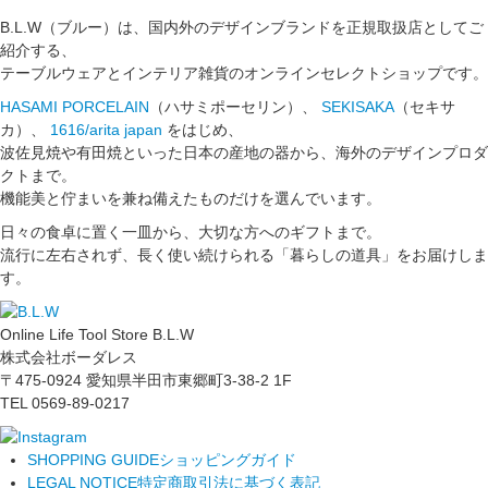
B.L.W（ブルー）は、国内外のデザインブランドを正規取扱店としてご
紹介する、
テーブルウェアとインテリア雑貨のオンラインセレクトショップです。
HASAMI PORCELAIN
（ハサミポーセリン）、
SEKISAKA
（セキサ
カ）、
1616/arita japan
をはじめ、
波佐見焼や有田焼といった日本の産地の器から、海外のデザインプロダ
クトまで。
機能美と佇まいを兼ね備えたものだけを選んでいます。
日々の食卓に置く一皿から、大切な方へのギフトまで。
流行に左右されず、長く使い続けられる「暮らしの道具」をお届けしま
す。
Online Life Tool Store B.L.W
株式会社ボーダレス
〒475-0924 愛知県半田市東郷町3-38-2 1F
TEL 0569-89-0217
SHOPPING GUIDE
ショッピングガイド
LEGAL NOTICE
特定商取引法に基づく表記