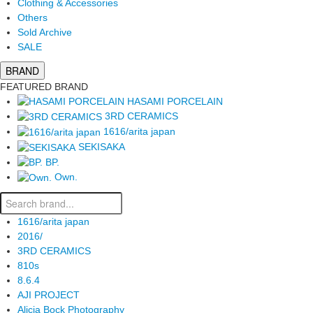
Clothing & Accessories
Others
Sold Archive
SALE
BRAND
FEATURED BRAND
HASAMI PORCELAIN
3RD CERAMICS
1616/arita japan
SEKISAKA
BP.
Own.
1616/arita japan
2016/
3RD CERAMICS
810s
8.6.4
AJI PROJECT
Alicia Bock Photography