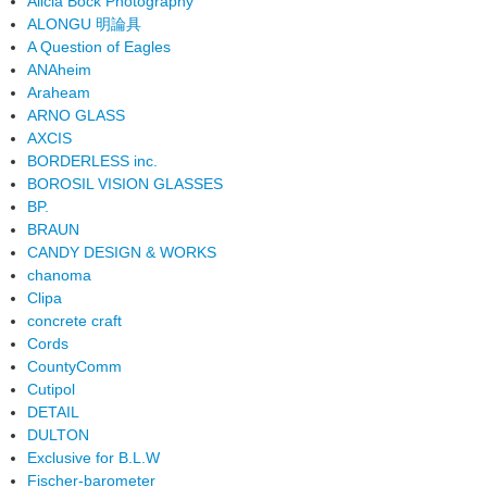
Alicia Bock Photography
ALONGU 明論具
A Question of Eagles
ANAheim
Araheam
ARNO GLASS
AXCIS
BORDERLESS inc.
BOROSIL VISION GLASSES
BP.
BRAUN
CANDY DESIGN & WORKS
chanoma
Clipa
concrete craft
Cords
CountyComm
Cutipol
DETAIL
DULTON
Exclusive for B.L.W
Fischer-barometer