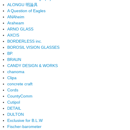
ALONGU 明論具
A Question of Eagles
ANAheim
Araheam
ARNO GLASS
AXCIS
BORDERLESS inc.
BOROSIL VISION GLASSES
BP.
BRAUN
CANDY DESIGN & WORKS
chanoma
Clipa
concrete craft
Cords
CountyComm
Cutipol
DETAIL
DULTON
Exclusive for B.L.W
Fischer-barometer