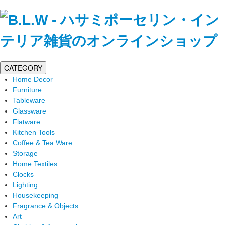
CATEGORY
Home Decor
Furniture
Tableware
Glassware
Flatware
Kitchen Tools
Coffee & Tea Ware
Storage
Home Textiles
Clocks
Lighting
Housekeeping
Fragrance & Objects
Art