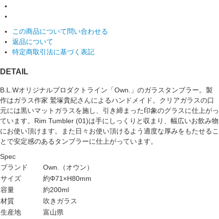
この商品について問い合わせる
返品について
特定商取引法に基づく表記
DETAIL
B.L.Wオリジナルプロダクトライン「Own.」のガラスタンブラー。製
作はガラス作家 鷲塚貴紀さんによるハンドメイド。クリアガラスの口
元には黒いマットガラスを施し、引き締まった印象のグラスに仕上がっ
ています。Rim Tumbler (01)は手にしっくりと収まり、幅広いお飲み物
にお使い頂けます。また日々お使い頂けるよう適度な厚みをもたせるこ
とで安定感のあるタンブラーに仕上がっています。
Spec
ブランド
Own.（オウン）
サイズ
約Φ71×H80mm
容量
約200ml
材質
吹きガラス
生産地
富山県