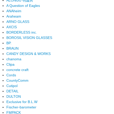
ALONGU 明論具
A Question of Eagles
ANAheim
Araheam
ARNO GLASS
AXCIS
BORDERLESS inc.
BOROSIL VISION GLASSES
BP.
BRAUN
CANDY DESIGN & WORKS
chanoma
Clipa
concrete craft
Cords
CountyComm
Cutipol
DETAIL
DULTON
Exclusive for B.L.W
Fischer-barometer
FMPACK