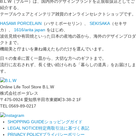
B.L.W（ブルー）は、国内外のデザインブランドを正規取扱店としてご
紹介する、
テーブルウェアとインテリア雑貨のオンラインセレクトショップです。
HASAMI PORCELAIN
（ハサミポーセリン）、
SEKISAKA
（セキサ
カ）、
1616/arita japan
をはじめ、
波佐見焼や有田焼といった日本の産地の器から、海外のデザインプロダ
クトまで。
機能美と佇まいを兼ね備えたものだけを選んでいます。
日々の食卓に置く一皿から、大切な方へのギフトまで。
流行に左右されず、長く使い続けられる「暮らしの道具」をお届けしま
す。
Online Life Tool Store B.L.W
株式会社ボーダレス
〒475-0924 愛知県半田市東郷町3-38-2 1F
TEL 0569-89-0217
SHOPPING GUIDE
ショッピングガイド
LEGAL NOTICE
特定商取引法に基づく表記
PRIVACY POLICY
プライバシーポリシー