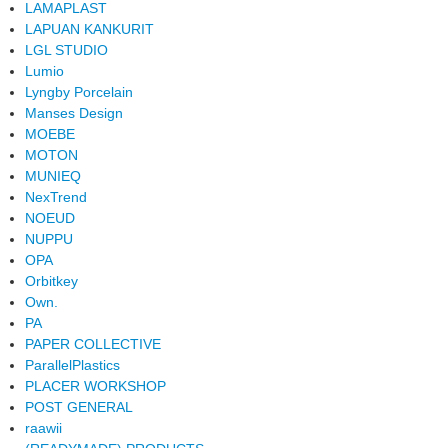
LAMAPLAST
LAPUAN KANKURIT
LGL STUDIO
Lumio
Lyngby Porcelain
Manses Design
MOEBE
MOTON
MUNIEQ
NexTrend
NOEUD
NUPPU
OPA
Orbitkey
Own.
PA
PAPER COLLECTIVE
ParallelPlastics
PLACER WORKSHOP
POST GENERAL
raawii