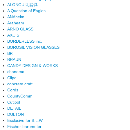
ALONGU 明論具
A Question of Eagles
ANAheim
Araheam
ARNO GLASS
AXCIS
BORDERLESS inc.
BOROSIL VISION GLASSES
BP.
BRAUN
CANDY DESIGN & WORKS
chanoma
Clipa
concrete craft
Cords
CountyComm
Cutipol
DETAIL
DULTON
Exclusive for B.L.W
Fischer-barometer