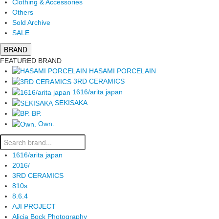
Clothing & Accessories
Others
Sold Archive
SALE
BRAND
FEATURED BRAND
HASAMI PORCELAIN
3RD CERAMICS
1616/arita japan
SEKISAKA
BP.
Own.
1616/arita japan
2016/
3RD CERAMICS
810s
8.6.4
AJI PROJECT
Alicia Bock Photography