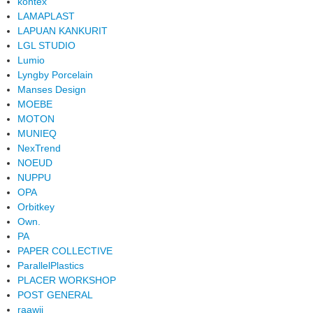
kontex
LAMAPLAST
LAPUAN KANKURIT
LGL STUDIO
Lumio
Lyngby Porcelain
Manses Design
MOEBE
MOTON
MUNIEQ
NexTrend
NOEUD
NUPPU
OPA
Orbitkey
Own.
PA
PAPER COLLECTIVE
ParallelPlastics
PLACER WORKSHOP
POST GENERAL
raawii