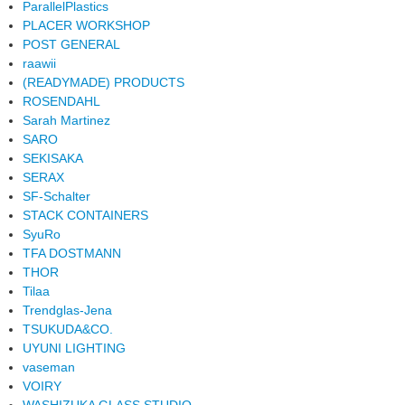
ParallelPlastics
PLACER WORKSHOP
POST GENERAL
raawii
(READYMADE) PRODUCTS
ROSENDAHL
Sarah Martinez
SARO
SEKISAKA
SERAX
SF-Schalter
STACK CONTAINERS
SyuRo
TFA DOSTMANN
THOR
Tilaa
Trendglas-Jena
TSUKUDA&CO.
UYUNI LIGHTING
vaseman
VOIRY
WASHIZUKA GLASS STUDIO