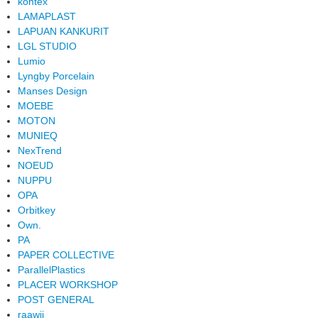
kontex
LAMAPLAST
LAPUAN KANKURIT
LGL STUDIO
Lumio
Lyngby Porcelain
Manses Design
MOEBE
MOTON
MUNIEQ
NexTrend
NOEUD
NUPPU
OPA
Orbitkey
Own.
PA
PAPER COLLECTIVE
ParallelPlastics
PLACER WORKSHOP
POST GENERAL
raawii