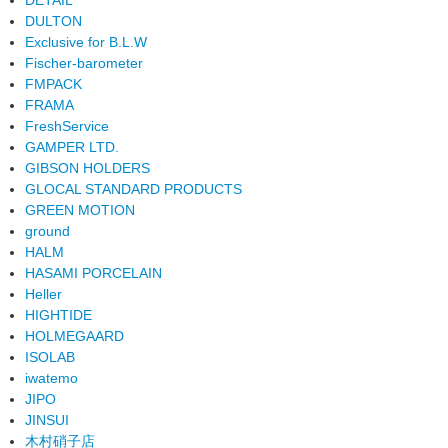
DULTON
Exclusive for B.L.W
Fischer-barometer
FMPACK
FRAMA
FreshService
GAMPER LTD.
GIBSON HOLDERS
GLOCAL STANDARD PRODUCTS
GREEN MOTION
ground
HALM
HASAMI PORCELAIN
Heller
HIGHTIDE
HOLMEGAARD
ISOLAB
iwatemo
JIPO
JINSUI
木村硝子店