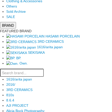
Clothing & Accessories
Others
Sold Archive
SALE
BRAND
FEATURED BRAND
HASAMI PORCELAIN
3RD CERAMICS
1616/arita japan
SEKISAKA
BP.
Own.
1616/arita japan
2016/
3RD CERAMICS
810s
8.6.4
AJI PROJECT
Alicia Bock Photography