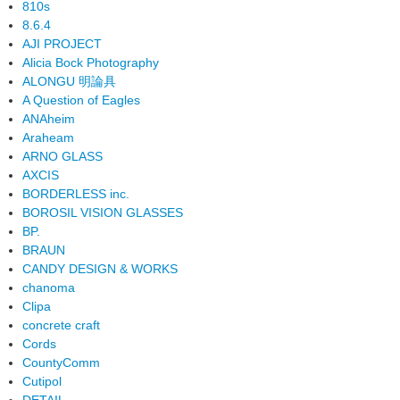
810s
8.6.4
AJI PROJECT
Alicia Bock Photography
ALONGU 明論具
A Question of Eagles
ANAheim
Araheam
ARNO GLASS
AXCIS
BORDERLESS inc.
BOROSIL VISION GLASSES
BP.
BRAUN
CANDY DESIGN & WORKS
chanoma
Clipa
concrete craft
Cords
CountyComm
Cutipol
DETAIL