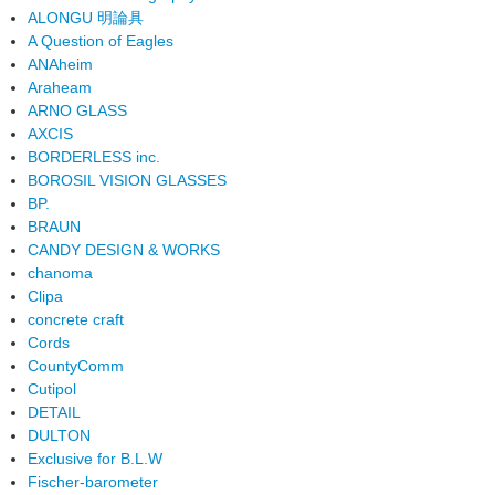
ALONGU 明論具
A Question of Eagles
ANAheim
Araheam
ARNO GLASS
AXCIS
BORDERLESS inc.
BOROSIL VISION GLASSES
BP.
BRAUN
CANDY DESIGN & WORKS
chanoma
Clipa
concrete craft
Cords
CountyComm
Cutipol
DETAIL
DULTON
Exclusive for B.L.W
Fischer-barometer