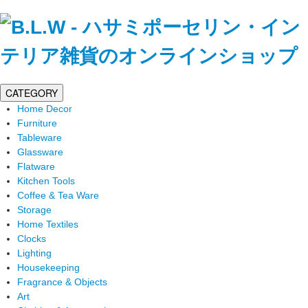
CATEGORY
Home Decor
Furniture
Tableware
Glassware
Flatware
Kitchen Tools
Coffee & Tea Ware
Storage
Home Textiles
Clocks
Lighting
Housekeeping
Fragrance & Objects
Art