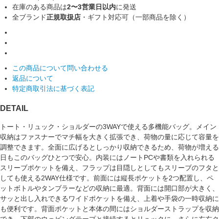
在庫のある商品は
2〜3営業日以内
に発送
全ブランド
正規取扱店
・ギフト対応可（一部商品を除く）
この商品について問い合わせる
返品について
特定商取引法に基づく表記
DETAIL
トート・リュック・ショルダーの3WAYで使える多機能バッグ。メイン
収納はファスナーでマチ幅を大きく拡張でき、荷物の量に応じて容量を
調整できます。全面に広げるとしっかり収納できるため、荷物が増える
日もこのバッグひとつで安心。内装にはノートPCや書類を入れられる
スリーブポケットを備え、フラップは目隠しとしてもスリーブのフタと
しても使える2WAY仕様です。前面には縦長ポケットを2つ配置し、ペ
ットボトルやタンブラーなどの収納に最適。背面には開口部が大きく、
サッと出し入れできるワイドポケットを備え、上着や手袋の一時収納に
も便利です。背面ポケットと本体の間にはショルダーストラップを収納
でき、下部のウェビングテープと接続するとリュックに。さらに左右ク