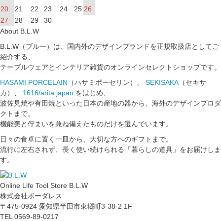
20
21
22
23
24
25
26
27
28
29
30
About B.L.W
B.L.W（ブルー）は、国内外のデザインブランドを正規取扱店としてご
紹介する、
テーブルウェアとインテリア雑貨のオンラインセレクトショップです。
HASAMI PORCELAIN
（ハサミポーセリン）、
SEKISAKA
（セキサ
カ）、
1616/arita japan
をはじめ、
波佐見焼や有田焼といった日本の産地の器から、海外のデザインプロダ
クトまで。
機能美と佇まいを兼ね備えたものだけを選んでいます。
日々の食卓に置く一皿から、大切な方へのギフトまで。
流行に左右されず、長く使い続けられる「暮らしの道具」をお届けしま
す。
Online Life Tool Store B.L.W
株式会社ボーダレス
〒475-0924 愛知県半田市東郷町3-38-2 1F
TEL 0569-89-0217