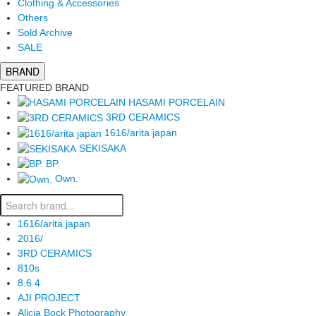
Clothing & Accessories
Others
Sold Archive
SALE
BRAND
FEATURED BRAND
HASAMI PORCELAIN
3RD CERAMICS
1616/arita japan
SEKISAKA
BP.
Own.
1616/arita japan
2016/
3RD CERAMICS
810s
8.6.4
AJI PROJECT
Alicia Bock Photography