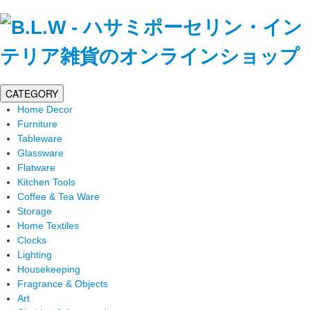
CATEGORY
Home Decor
Furniture
Tableware
Glassware
Flatware
Kitchen Tools
Coffee & Tea Ware
Storage
Home Textiles
Clocks
Lighting
Housekeeping
Fragrance & Objects
Art