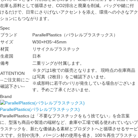
在庫も原料として循環させ、CO2排出と廃棄を削減。バッグや鍵に付
けるだけで、日常にさりげないアクセントを添え、環境への小さなアク
ションにもつながります。
Spec
ブランド
ParallelPlastics（パラレルプラスチックス）
サイズ
W30×H35~45mm
材質
リサイクルプラスチック
生産国
日本
備考
二重リングが付属します。
※タグは1枚での販売となります。 現時点の在庫商品
ATTENTION
は写真（2枚目）をご確認下さいませ。
--ご注文前にご
※成形時に若干のバリが発生している場合がございま
確認下さい--
す。予めご了承くださいませ。
Brand
ParallelPlastics(パラレルプラスチックス)
ParallelPlastics は「不要なプラスチックをもう捨てない」を合言葉
に、型落ち商品や製造の端材など、倉庫や工場で眠る使われていないプ
ラスチックを、新たな価値ある素材とプロダクトへと循環させるサービ
スです。分別や洗浄、バージン材の使用を省き、100％再生プラスチッ