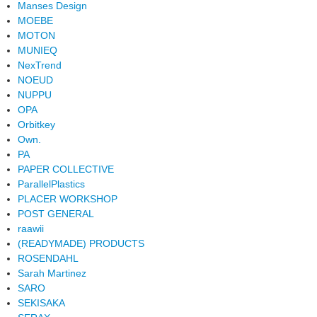
Manses Design
MOEBE
MOTON
MUNIEQ
NexTrend
NOEUD
NUPPU
OPA
Orbitkey
Own.
PA
PAPER COLLECTIVE
ParallelPlastics
PLACER WORKSHOP
POST GENERAL
raawii
(READYMADE) PRODUCTS
ROSENDAHL
Sarah Martinez
SARO
SEKISAKA