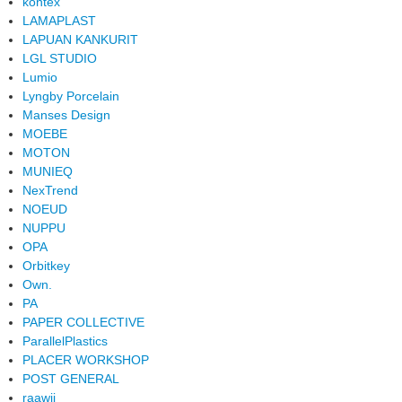
kontex
LAMAPLAST
LAPUAN KANKURIT
LGL STUDIO
Lumio
Lyngby Porcelain
Manses Design
MOEBE
MOTON
MUNIEQ
NexTrend
NOEUD
NUPPU
OPA
Orbitkey
Own.
PA
PAPER COLLECTIVE
ParallelPlastics
PLACER WORKSHOP
POST GENERAL
raawii