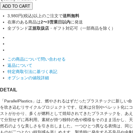
ADD TO CART
3,980円(税込)以上のご注文で
送料無料
在庫のある商品は
2〜3営業日以内
に発送
全ブランド
正規取扱店
・ギフト対応可（一部商品を除く）
この商品について問い合わせる
返品について
特定商取引法に基づく表記
オプションの値段詳細
DETAIL
「ParallelPlastics」は、燃やされるはずだったプラスチックに新しい命
を吹き込むリサイクルプロジェクトです。従来は分別やペレット化にコ
ストがかかり、多くが燃料として焼却されてきたプラスチックを、あえ
て分別せずに再利用。素材が持つ独特の色や模様をそのまま活かし、天
然石のような美しさを引き出しました。一つひとつ異なる表情は、同じ
ものが二つとない特別感を楽しめます。製造時に発生する不良品や余剰