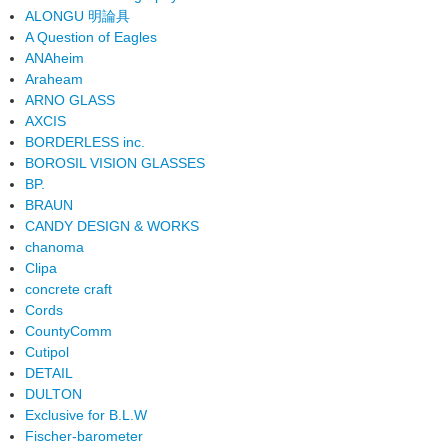
ALONGU 明論具
A Question of Eagles
ANAheim
Araheam
ARNO GLASS
AXCIS
BORDERLESS inc.
BOROSIL VISION GLASSES
BP.
BRAUN
CANDY DESIGN & WORKS
chanoma
Clipa
concrete craft
Cords
CountyComm
Cutipol
DETAIL
DULTON
Exclusive for B.L.W
Fischer-barometer