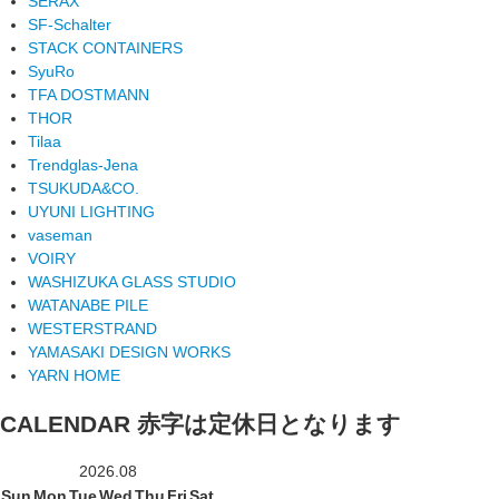
SERAX
SF-Schalter
STACK CONTAINERS
SyuRo
TFA DOSTMANN
THOR
Tilaa
Trendglas-Jena
TSUKUDA&CO.
UYUNI LIGHTING
vaseman
VOIRY
WASHIZUKA GLASS STUDIO
WATANABE PILE
WESTERSTRAND
YAMASAKI DESIGN WORKS
YARN HOME
CALENDAR
赤字は定休日となります
2026.08
Sun
Mon
Tue
Wed
Thu
Fri
Sat