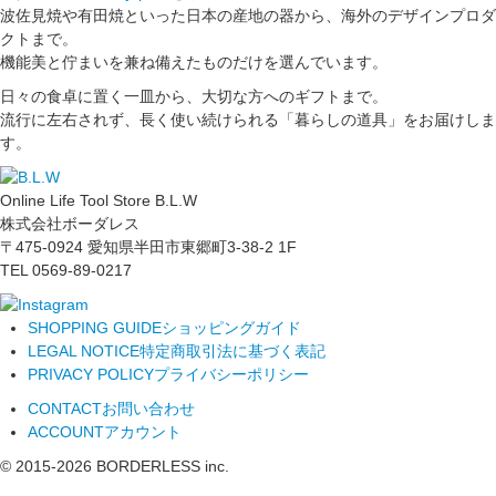
波佐見焼や有田焼といった日本の産地の器から、海外のデザインプロダ
クトまで。
機能美と佇まいを兼ね備えたものだけを選んでいます。
日々の食卓に置く一皿から、大切な方へのギフトまで。
流行に左右されず、長く使い続けられる「暮らしの道具」をお届けしま
す。
Online Life Tool Store B.L.W
株式会社ボーダレス
〒475-0924 愛知県半田市東郷町3-38-2 1F
TEL 0569-89-0217
SHOPPING GUIDE
ショッピングガイド
LEGAL NOTICE
特定商取引法に基づく表記
PRIVACY POLICY
プライバシーポリシー
CONTACT
お問い合わせ
ACCOUNT
アカウント
© 2015-
2026
BORDERLESS inc.