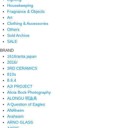
Housekeeping
Fragrance & Objects
Art
Clothing & Accessories
Others
Sold Archive
SALE
BRAND
1616/arita japan
2016/
3RD CERAMICS
810s
8.6.4
AJI PROJECT
Alicia Bock Photography
ALONGU 明論具
A Question of Eagles
ANAheim
Araheam
ARNO GLASS