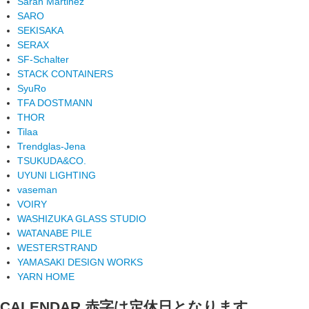
Sarah Martinez
SARO
SEKISAKA
SERAX
SF-Schalter
STACK CONTAINERS
SyuRo
TFA DOSTMANN
THOR
Tilaa
Trendglas-Jena
TSUKUDA&CO.
UYUNI LIGHTING
vaseman
VOIRY
WASHIZUKA GLASS STUDIO
WATANABE PILE
WESTERSTRAND
YAMASAKI DESIGN WORKS
YARN HOME
CALENDAR
赤字は定休日となります