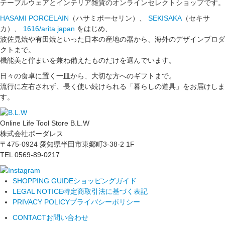
テーブルウェアとインテリア雑貨のオンラインセレクトショップです。
HASAMI PORCELAIN
（ハサミポーセリン）、
SEKISAKA
（セキサ
カ）、
1616/arita japan
をはじめ、
波佐見焼や有田焼といった日本の産地の器から、海外のデザインプロダ
クトまで。
機能美と佇まいを兼ね備えたものだけを選んでいます。
日々の食卓に置く一皿から、大切な方へのギフトまで。
流行に左右されず、長く使い続けられる「暮らしの道具」をお届けしま
す。
Online Life Tool Store B.L.W
株式会社ボーダレス
〒475-0924 愛知県半田市東郷町3-38-2 1F
TEL 0569-89-0217
SHOPPING GUIDE
ショッピングガイド
LEGAL NOTICE
特定商取引法に基づく表記
PRIVACY POLICY
プライバシーポリシー
CONTACT
お問い合わせ