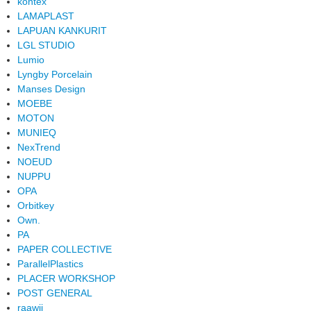
kontex
LAMAPLAST
LAPUAN KANKURIT
LGL STUDIO
Lumio
Lyngby Porcelain
Manses Design
MOEBE
MOTON
MUNIEQ
NexTrend
NOEUD
NUPPU
OPA
Orbitkey
Own.
PA
PAPER COLLECTIVE
ParallelPlastics
PLACER WORKSHOP
POST GENERAL
raawii