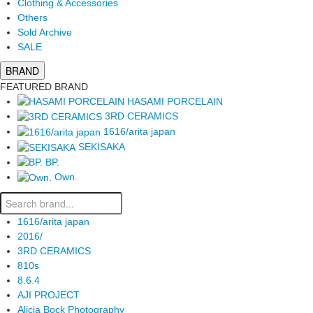
Clothing & Accessories
Others
Sold Archive
SALE
BRAND
FEATURED BRAND
HASAMI PORCELAIN
3RD CERAMICS
1616/arita japan
SEKISAKA
BP.
Own.
1616/arita japan
2016/
3RD CERAMICS
810s
8.6.4
AJI PROJECT
Alicia Bock Photography