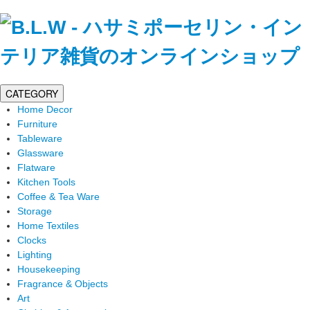
CATEGORY
Home Decor
Furniture
Tableware
Glassware
Flatware
Kitchen Tools
Coffee & Tea Ware
Storage
Home Textiles
Clocks
Lighting
Housekeeping
Fragrance & Objects
Art