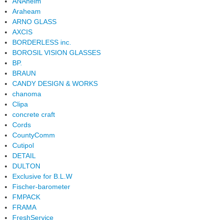
ANAheim
Araheam
ARNO GLASS
AXCIS
BORDERLESS inc.
BOROSIL VISION GLASSES
BP.
BRAUN
CANDY DESIGN & WORKS
chanoma
Clipa
concrete craft
Cords
CountyComm
Cutipol
DETAIL
DULTON
Exclusive for B.L.W
Fischer-barometer
FMPACK
FRAMA
FreshService