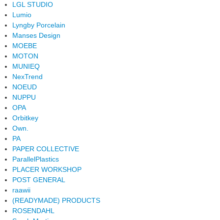
LGL STUDIO
Lumio
Lyngby Porcelain
Manses Design
MOEBE
MOTON
MUNIEQ
NexTrend
NOEUD
NUPPU
OPA
Orbitkey
Own.
PA
PAPER COLLECTIVE
ParallelPlastics
PLACER WORKSHOP
POST GENERAL
raawii
(READYMADE) PRODUCTS
ROSENDAHL