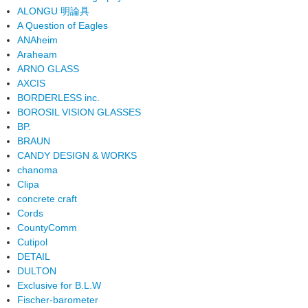
ALONGU 明論具
A Question of Eagles
ANAheim
Araheam
ARNO GLASS
AXCIS
BORDERLESS inc.
BOROSIL VISION GLASSES
BP.
BRAUN
CANDY DESIGN & WORKS
chanoma
Clipa
concrete craft
Cords
CountyComm
Cutipol
DETAIL
DULTON
Exclusive for B.L.W
Fischer-barometer