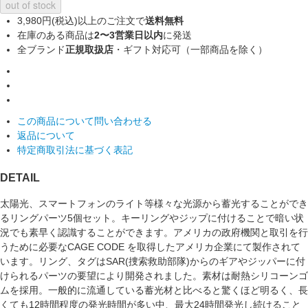
out of stock
3,980円(税込)以上のご注文で
送料無料
在庫のある商品は
2〜3営業日以内
に発送
全ブランド
正規取扱店
・ギフト対応可（一部商品を除く）
この商品について問い合わせる
返品について
特定商取引法に基づく表記
DETAIL
太陽光、スマートフォンのライト等様々な光源から蓄光することができ
るリングパーツ5個セット。キーリングやジップに付けることで暗い状
況でも素早く認識することができます。アメリカの政府機関と取引を行
うために必要なCAGE CODE を取得したアメリカ企業にて製作されて
います。リング、タグはSAR(捜索救助部隊)からのギアやジッパーに付
けられるパーツの要望により開発されました。素材は耐熱シリコーンゴ
ムを採用。一般的に流通している蓄光材と比べると驚くほど明るく、長
くても12時間程度の発光時間が多い中、最大24時間発光し続けること