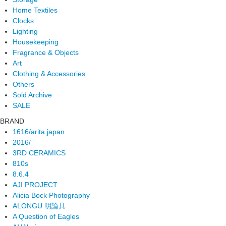
Home Textiles
Clocks
Lighting
Housekeeping
Fragrance & Objects
Art
Clothing & Accessories
Others
Sold Archive
SALE
BRAND
1616/arita japan
2016/
3RD CERAMICS
810s
8.6.4
AJI PROJECT
Alicia Bock Photography
ALONGU 明論具
A Question of Eagles