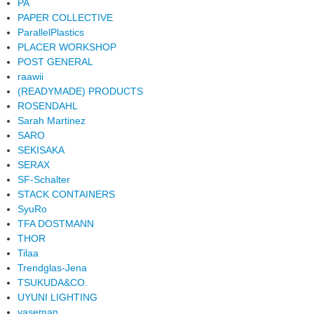
PA
PAPER COLLECTIVE
ParallelPlastics
PLACER WORKSHOP
POST GENERAL
raawii
(READYMADE) PRODUCTS
ROSENDAHL
Sarah Martinez
SARO
SEKISAKA
SERAX
SF-Schalter
STACK CONTAINERS
SyuRo
TFA DOSTMANN
THOR
Tilaa
Trendglas-Jena
TSUKUDA&CO.
UYUNI LIGHTING
vaseman