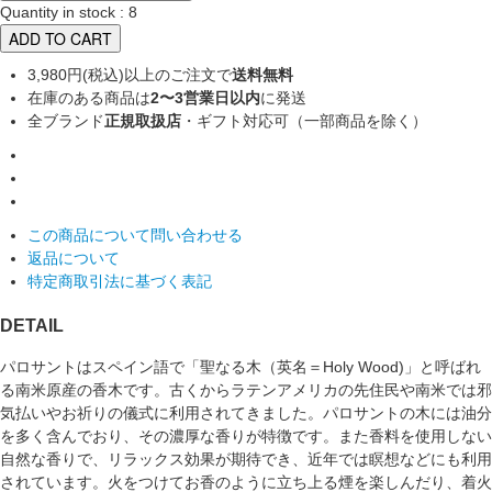
Quantity in stock : 8
ADD TO CART
3,980円(税込)以上のご注文で
送料無料
在庫のある商品は
2〜3営業日以内
に発送
全ブランド
正規取扱店
・ギフト対応可（一部商品を除く）
この商品について問い合わせる
返品について
特定商取引法に基づく表記
DETAIL
パロサントはスペイン語で「聖なる木（英名＝Holy Wood)」と呼ばれ
る南米原産の香木です。古くからラテンアメリカの先住民や南米では邪
気払いやお祈りの儀式に利用されてきました。パロサントの木には油分
を多く含んでおり、その濃厚な香りが特徴です。また香料を使用しない
自然な香りで、リラックス効果が期待でき、近年では瞑想などにも利用
されています。火をつけてお香のように立ち上る煙を楽しんだり、着火