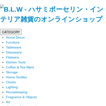
CATEGORY
Home Decor
Furniture
Tableware
Glassware
Flatware
Kitchen Tools
Coffee & Tea Ware
Storage
Home Textiles
Clocks
Lighting
Housekeeping
Fragrance & Objects
Art