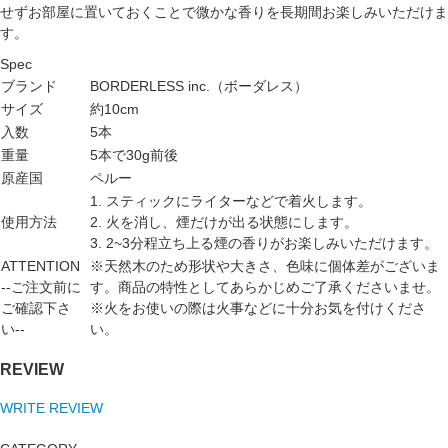
せずお部屋に置いておくことで微かな香りを長期間お楽しみいただけま
す。
Spec
ブランド
BORDERLESS inc.（ボーダレス）
サイズ
約10cm
入数
5本
重量
5本で30g前後
原産国
ペルー
1. スティックにライターなどで着火します。
使用方法
2. 火を消し、煙だけが出る状態にします。
3. 2~3分程立ち上る煙の香りがお楽しみいただけます。
ATTENTION
※天然木のため形状や大きさ、色味に個体差がございま
--ご注文前に
す。商品の特性としてあらかじめご了承くださいませ。
ご確認下さ
※火をお使いの際は火事などに十分お気を付けくださ
い--
い。
REVIEW
WRITE REVIEW