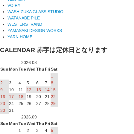
VOIRY
WASHIZUKA GLASS STUDIO
WATANABE PILE
WESTERSTRAND
YAMASAKI DESIGN WORKS
YARN HOME
CALENDAR
赤字は定休日となります
2026.08
Sun
Mon
Tue
Wed
Thu
Fri
Sat
1
2
3
4
5
6
7
8
9
10
11
12
13
14
15
16
17
18
19
20
21
22
23
24
25
26
27
28
29
30
31
2026.09
Sun
Mon
Tue
Wed
Thu
Fri
Sat
1
2
3
4
5