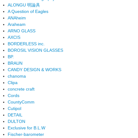
ALONGU 明論具
A Question of Eagles
ANAheim
Araheam
ARNO GLASS
AXCIS
BORDERLESS inc.
BOROSIL VISION GLASSES
BP.
BRAUN
CANDY DESIGN & WORKS
chanoma
Clipa
concrete craft
Cords
CountyComm
Cutipol
DETAIL
DULTON
Exclusive for B.L.W
Fischer-barometer