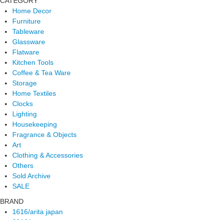
CATEGORY
Home Decor
Furniture
Tableware
Glassware
Flatware
Kitchen Tools
Coffee & Tea Ware
Storage
Home Textiles
Clocks
Lighting
Housekeeping
Fragrance & Objects
Art
Clothing & Accessories
Others
Sold Archive
SALE
BRAND
1616/arita japan