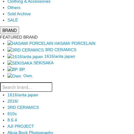
Clothing & Accessories
Others
Sold Archive
SALE
BRAND
FEATURED BRAND
HASAMI PORCELAIN
3RD CERAMICS
1616/arita japan
SEKISAKA
BP.
Own.
1616/arita japan
2016/
3RD CERAMICS
810s
8.6.4
AJI PROJECT
Alicia Bock Photography