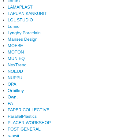
kontex
LAMAPLAST
LAPUAN KANKURIT
LGL STUDIO
Lumio
Lyngby Porcelain
Manses Design
MOEBE
MOTON
MUNIEQ
NexTrend
NOEUD
NUPPU
OPA
Orbitkey
Own.
PA
PAPER COLLECTIVE
ParallelPlastics
PLACER WORKSHOP
POST GENERAL
raawii