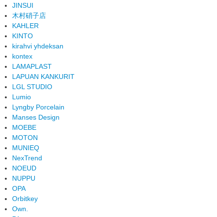
JINSUI
木村硝子店
KAHLER
KINTO
kirahvi yhdeksan
kontex
LAMAPLAST
LAPUAN KANKURIT
LGL STUDIO
Lumio
Lyngby Porcelain
Manses Design
MOEBE
MOTON
MUNIEQ
NexTrend
NOEUD
NUPPU
OPA
Orbitkey
Own.