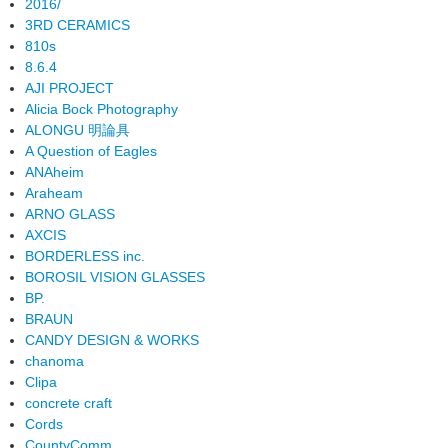
2016/
3RD CERAMICS
810s
8.6.4
AJI PROJECT
Alicia Bock Photography
ALONGU 明論具
A Question of Eagles
ANAheim
Araheam
ARNO GLASS
AXCIS
BORDERLESS inc.
BOROSIL VISION GLASSES
BP.
BRAUN
CANDY DESIGN & WORKS
chanoma
Clipa
concrete craft
Cords
CountyComm