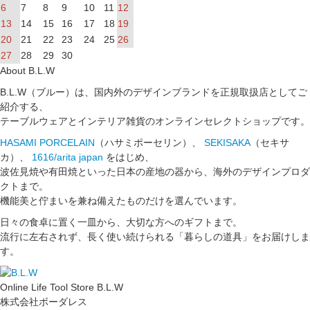
6
7
8
9
10
11
12
13
14
15
16
17
18
19
20
21
22
23
24
25
26
27
28
29
30
About B.L.W
B.L.W（ブルー）は、国内外のデザインブランドを正規取扱店としてご
紹介する、
テーブルウェアとインテリア雑貨のオンラインセレクトショップです。
HASAMI PORCELAIN
（ハサミポーセリン）、
SEKISAKA
（セキサ
カ）、
1616/arita japan
をはじめ、
波佐見焼や有田焼といった日本の産地の器から、海外のデザインプロダ
クトまで。
機能美と佇まいを兼ね備えたものだけを選んでいます。
日々の食卓に置く一皿から、大切な方へのギフトまで。
流行に左右されず、長く使い続けられる「暮らしの道具」をお届けしま
す。
Online Life Tool Store B.L.W
株式会社ボーダレス