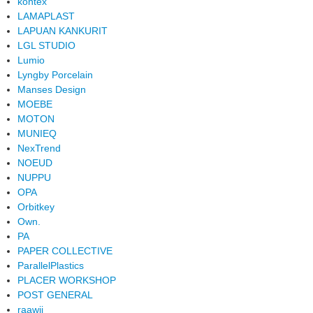
kontex
LAMAPLAST
LAPUAN KANKURIT
LGL STUDIO
Lumio
Lyngby Porcelain
Manses Design
MOEBE
MOTON
MUNIEQ
NexTrend
NOEUD
NUPPU
OPA
Orbitkey
Own.
PA
PAPER COLLECTIVE
ParallelPlastics
PLACER WORKSHOP
POST GENERAL
raawii