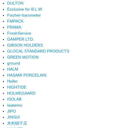
DULTON
Exclusive for B.L.W
Fischer-barometer
FMPACK
FRAMA
FreshService
GAMPER LTD.
GIBSON HOLDERS
GLOCAL STANDARD PRODUCTS
GREEN MOTION
ground
HALM
HASAMI PORCELAIN
Heller
HIGHTIDE
HOLMEGAARD
ISOLAB
iwatemo
JIPO
JINSUI
木村硝子店