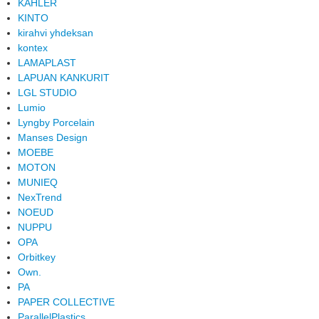
KAHLER
KINTO
kirahvi yhdeksan
kontex
LAMAPLAST
LAPUAN KANKURIT
LGL STUDIO
Lumio
Lyngby Porcelain
Manses Design
MOEBE
MOTON
MUNIEQ
NexTrend
NOEUD
NUPPU
OPA
Orbitkey
Own.
PA
PAPER COLLECTIVE
ParallelPlastics