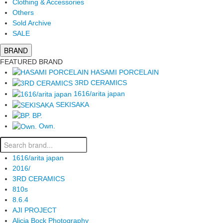
Clothing & Accessories
Others
Sold Archive
SALE
BRAND
FEATURED BRAND
HASAMI PORCELAIN
3RD CERAMICS
1616/arita japan
SEKISAKA
BP.
Own.
1616/arita japan
2016/
3RD CERAMICS
810s
8.6.4
AJI PROJECT
Alicia Bock Photography