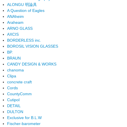
ALONGU 明論具
A Question of Eagles
ANAheim
Araheam
ARNO GLASS
AXCIS
BORDERLESS inc.
BOROSIL VISION GLASSES
BP.
BRAUN
CANDY DESIGN & WORKS
chanoma
Clipa
concrete craft
Cords
CountyComm
Cutipol
DETAIL
DULTON
Exclusive for B.L.W
Fischer-barometer