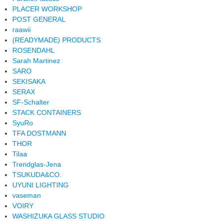
PLACER WORKSHOP
POST GENERAL
raawii
(READYMADE) PRODUCTS
ROSENDAHL
Sarah Martinez
SARO
SEKISAKA
SERAX
SF-Schalter
STACK CONTAINERS
SyuRo
TFA DOSTMANN
THOR
Tilaa
Trendglas-Jena
TSUKUDA&CO.
UYUNI LIGHTING
vaseman
VOIRY
WASHIZUKA GLASS STUDIO