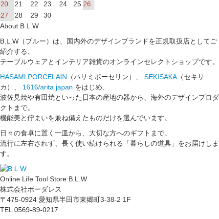
20
21
22
23
24
25
26
27
28
29
30
About B.L.W
B.L.W（ブルー）は、国内外のデザインブランドを正規取扱店としてご
紹介する、
テーブルウェアとインテリア雑貨のオンラインセレクトショップです。
HASAMI PORCELAIN
（ハサミポーセリン）、
SEKISAKA
（セキサ
カ）、
1616/arita japan
をはじめ、
波佐見焼や有田焼といった日本の産地の器から、海外のデザインプロダ
クトまで。
機能美と佇まいを兼ね備えたものだけを選んでいます。
日々の食卓に置く一皿から、大切な方へのギフトまで。
流行に左右されず、長く使い続けられる「暮らしの道具」をお届けしま
す。
Online Life Tool Store B.L.W
株式会社ボーダレス
〒475-0924 愛知県半田市東郷町3-38-2 1F
TEL 0569-89-0217