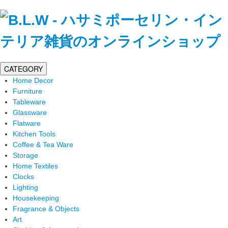
CATEGORY
Home Decor
Furniture
Tableware
Glassware
Flatware
Kitchen Tools
Coffee & Tea Ware
Storage
Home Textiles
Clocks
Lighting
Housekeeping
Fragrance & Objects
Art