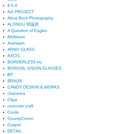
8.6.4
AJI PROJECT
Alicia Bock Photography
ALONGU 明論具
A Question of Eagles
ANAheim
Araheam
ARNO GLASS
AXCIS
BORDERLESS inc.
BOROSIL VISION GLASSES
BP.
BRAUN
CANDY DESIGN & WORKS
chanoma
Clipa
concrete craft
Cords
CountyComm
Cutipol
DETAIL