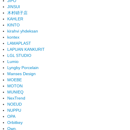
JIPO
JINSUI
木村硝子店
KAHLER
KINTO
kirahvi yhdeksan
kontex
LAMAPLAST
LAPUAN KANKURIT
LGL STUDIO
Lumio
Lyngby Porcelain
Manses Design
MOEBE
MOTON
MUNIEQ
NexTrend
NOEUD
NUPPU
OPA
Orbitkey
Own.