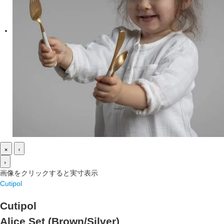
×
‹
›
画像をクリックすると実寸表示
Cutipol
Cutipol
Alice Set (Brown/Silver)