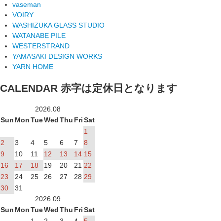
vaseman
VOIRY
WASHIZUKA GLASS STUDIO
WATANABE PILE
WESTERSTRAND
YAMASAKI DESIGN WORKS
YARN HOME
CALENDAR
赤字は定休日となります
2026.08
Sun
Mon
Tue
Wed
Thu
Fri
Sat
1
2
3
4
5
6
7
8
9
10
11
12
13
14
15
16
17
18
19
20
21
22
23
24
25
26
27
28
29
30
31
2026.09
Sun
Mon
Tue
Wed
Thu
Fri
Sat