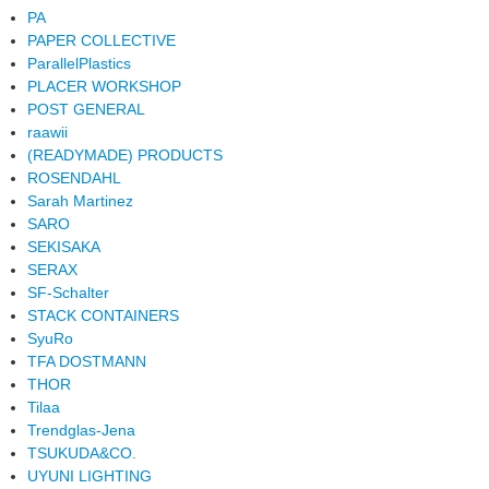
PA
PAPER COLLECTIVE
ParallelPlastics
PLACER WORKSHOP
POST GENERAL
raawii
(READYMADE) PRODUCTS
ROSENDAHL
Sarah Martinez
SARO
SEKISAKA
SERAX
SF-Schalter
STACK CONTAINERS
SyuRo
TFA DOSTMANN
THOR
Tilaa
Trendglas-Jena
TSUKUDA&CO.
UYUNI LIGHTING