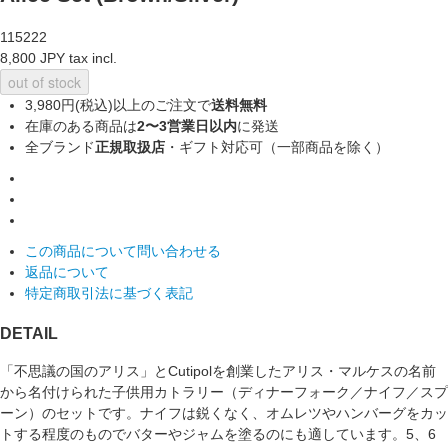
115222
8,800 JPY tax incl.
out of stock
3,980円(税込)以上のご注文で
送料無料
在庫のある商品は
2〜3営業日以内
に発送
全ブランド
正規取扱店
・ギフト対応可（一部商品を除く）
この商品について問い合わせる
返品について
特定商取引法に基づく表記
DETAIL
「不思議の国のアリス」とCutipolを創業したアリス・マルケスの名前
から名付けられた子供用カトラリー（ディナーフォーク／ナイフ／スプ
ーン）のセットです。ナイフは鋭くなく、オムレツやハンバーグをカッ
トする程度のものでバターやジャムを塗るのにも適しています。5、6