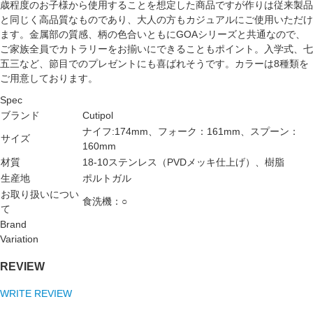
歳程度のお子様から使用することを想定した商品ですが作りは従来製品
と同じく高品質なものであり、大人の方もカジュアルにご使用いただけ
ます。金属部の質感、柄の色合いともにGOAシリーズと共通なので、
ご家族全員でカトラリーをお揃いにできることもポイント。入学式、七
五三など、節目でのプレゼントにも喜ばれそうです。カラーは8種類を
ご用意しております。
Spec
ブランド
Cutipol
ナイフ:174mm、フォーク：161mm、スプーン：
サイズ
160mm
材質
18-10ステンレス（PVDメッキ仕上げ）、樹脂
生産地
ポルトガル
お取り扱いについ
食洗機：○
て
Brand
Variation
REVIEW
WRITE REVIEW