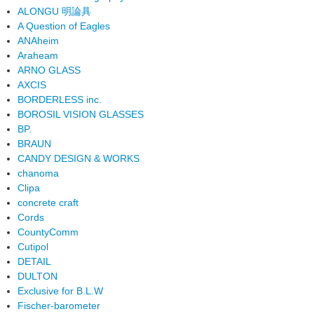
ALONGU 明論具
A Question of Eagles
ANAheim
Araheam
ARNO GLASS
AXCIS
BORDERLESS inc.
BOROSIL VISION GLASSES
BP.
BRAUN
CANDY DESIGN & WORKS
chanoma
Clipa
concrete craft
Cords
CountyComm
Cutipol
DETAIL
DULTON
Exclusive for B.L.W
Fischer-barometer