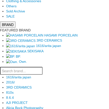
Clothing & Accessories
Others
Sold Archive
SALE
BRAND
FEATURED BRAND
HASAMI PORCELAIN
3RD CERAMICS
1616/arita japan
SEKISAKA
BP.
Own.
1616/arita japan
2016/
3RD CERAMICS
810s
8.6.4
AJI PROJECT
Alicia Bock Photography