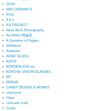
2016/
3RD CERAMICS
810s
8.6.4
AJI PROJECT
Alicia Bock Photography
ALONGU 明論具
A Question of Eagles
ANAheim
Araheam
ARNO GLASS
AXCIS
BORDERLESS inc.
BOROSIL VISION GLASSES
BP.
BRAUN
CANDY DESIGN & WORKS
chanoma
Clipa
concrete craft
Cords