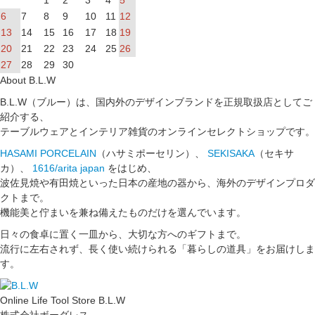
1
2
3
4
5
6
7
8
9
10
11
12
13
14
15
16
17
18
19
20
21
22
23
24
25
26
27
28
29
30
About B.L.W
B.L.W（ブルー）は、国内外のデザインブランドを正規取扱店としてご
紹介する、
テーブルウェアとインテリア雑貨のオンラインセレクトショップです。
HASAMI PORCELAIN
（ハサミポーセリン）、
SEKISAKA
（セキサ
カ）、
1616/arita japan
をはじめ、
波佐見焼や有田焼といった日本の産地の器から、海外のデザインプロダ
クトまで。
機能美と佇まいを兼ね備えたものだけを選んでいます。
日々の食卓に置く一皿から、大切な方へのギフトまで。
流行に左右されず、長く使い続けられる「暮らしの道具」をお届けしま
す。
Online Life Tool Store B.L.W