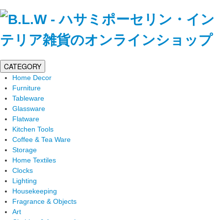
CATEGORY
Home Decor
Furniture
Tableware
Glassware
Flatware
Kitchen Tools
Coffee & Tea Ware
Storage
Home Textiles
Clocks
Lighting
Housekeeping
Fragrance & Objects
Art