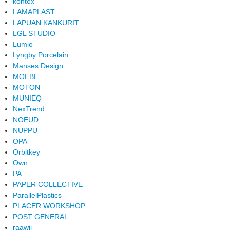
kontex
LAMAPLAST
LAPUAN KANKURIT
LGL STUDIO
Lumio
Lyngby Porcelain
Manses Design
MOEBE
MOTON
MUNIEQ
NexTrend
NOEUD
NUPPU
OPA
Orbitkey
Own.
PA
PAPER COLLECTIVE
ParallelPlastics
PLACER WORKSHOP
POST GENERAL
raawii