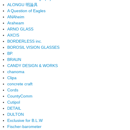
ALONGU 明論具
A Question of Eagles
ANAheim
Araheam
ARNO GLASS
AXCIS
BORDERLESS inc.
BOROSIL VISION GLASSES
BP.
BRAUN
CANDY DESIGN & WORKS
chanoma
Clipa
concrete craft
Cords
CountyComm
Cutipol
DETAIL
DULTON
Exclusive for B.L.W
Fischer-barometer