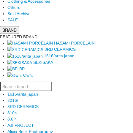
Clothing & Accessories
Others
Sold Archive
SALE
BRAND
FEATURED BRAND
HASAMI PORCELAIN
3RD CERAMICS
1616/arita japan
SEKISAKA
BP.
Own.
1616/arita japan
2016/
3RD CERAMICS
810s
8.6.4
AJI PROJECT
Alicia Bock Photography