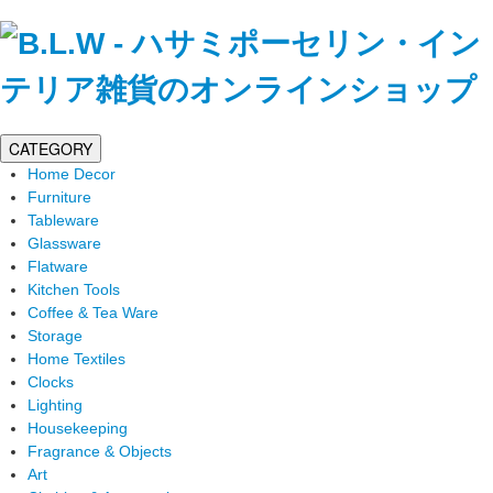
CATEGORY
Home Decor
Furniture
Tableware
Glassware
Flatware
Kitchen Tools
Coffee & Tea Ware
Storage
Home Textiles
Clocks
Lighting
Housekeeping
Fragrance & Objects
Art