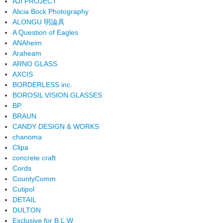
AJI PROJECT
Alicia Bock Photography
ALONGU 明論具
A Question of Eagles
ANAheim
Araheam
ARNO GLASS
AXCIS
BORDERLESS inc.
BOROSIL VISION GLASSES
BP.
BRAUN
CANDY DESIGN & WORKS
chanoma
Clipa
concrete craft
Cords
CountyComm
Cutipol
DETAIL
DULTON
Exclusive for B.L.W