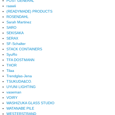
POST GENERAL
raawii
(READYMADE) PRODUCTS
ROSENDAHL
Sarah Martinez
SARO
SEKISAKA
SERAX
SF-Schalter
STACK CONTAINERS
SyuRo
TFA DOSTMANN
THOR
Tilaa
Trendglas-Jena
TSUKUDA&CO.
UYUNI LIGHTING
vaseman
VOIRY
WASHIZUKA GLASS STUDIO
WATANABE PILE
WESTERSTRAND