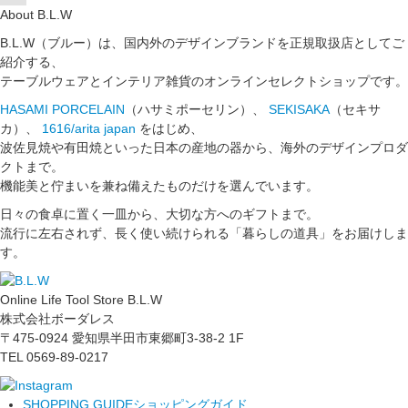
About B.L.W
B.L.W（ブルー）は、国内外のデザインブランドを正規取扱店としてご
紹介する、
テーブルウェアとインテリア雑貨のオンラインセレクトショップです。
HASAMI PORCELAIN
（ハサミポーセリン）、
SEKISAKA
（セキサ
カ）、
1616/arita japan
をはじめ、
波佐見焼や有田焼といった日本の産地の器から、海外のデザインプロダ
クトまで。
機能美と佇まいを兼ね備えたものだけを選んでいます。
日々の食卓に置く一皿から、大切な方へのギフトまで。
流行に左右されず、長く使い続けられる「暮らしの道具」をお届けしま
す。
Online Life Tool Store B.L.W
株式会社ボーダレス
〒475-0924 愛知県半田市東郷町3-38-2 1F
TEL 0569-89-0217
SHOPPING GUIDE
ショッピングガイド