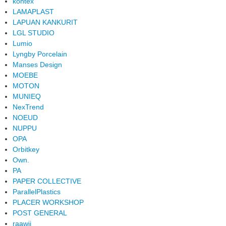
kontex
LAMAPLAST
LAPUAN KANKURIT
LGL STUDIO
Lumio
Lyngby Porcelain
Manses Design
MOEBE
MOTON
MUNIEQ
NexTrend
NOEUD
NUPPU
OPA
Orbitkey
Own.
PA
PAPER COLLECTIVE
ParallelPlastics
PLACER WORKSHOP
POST GENERAL
raawii