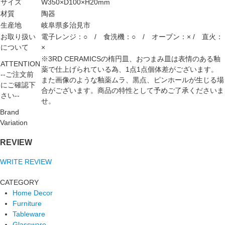
サイズ
W350×D100×H20mm
材質
陶器
生産地
岐阜県多治見市
お取り扱い
電子レンジ：○ / 食洗機：○ / オーブン：× / 直火：
について
×
※3RD CERAMICSの楕円皿、おつまみ皿は表情のある釉
ATTENTION
薬で仕上げられている為、1点1点個体差がございます。
--ご注文前
また画像のような釉薬ムラ、黒点、ピンホールが生じる場
にご確認下
合がございます。商品の特性として予めご了承くださいま
さい--
せ。
Brand
Variation
REVIEW
WRITE REVIEW
CATEGORY
Home Decor
Furniture
Tableware
Glassware