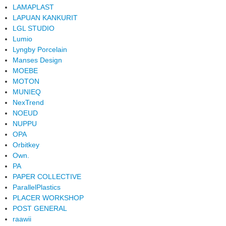
LAMAPLAST
LAPUAN KANKURIT
LGL STUDIO
Lumio
Lyngby Porcelain
Manses Design
MOEBE
MOTON
MUNIEQ
NexTrend
NOEUD
NUPPU
OPA
Orbitkey
Own.
PA
PAPER COLLECTIVE
ParallelPlastics
PLACER WORKSHOP
POST GENERAL
raawii