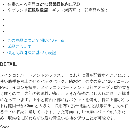
在庫のある商品は
2〜3営業日以内
に発送
全ブランド
正規取扱店
・ギフト対応可（一部商品を除く）
この商品について問い合わせる
返品について
特定商取引法に基づく表記
DETAIL
メインコンパートメントのファスナーまわりに骨を配置することにより
使い勝手を向上させたバックパック。防水性、強度の高い420デニール
PVCナイロンを採用。メインコンパートメントは前面オープン型で大き
く開くので、内部の視認性が高く、大きな荷物の出し入れに適した構造
になっています。上部と前面下部にはポケットを備え、特に上部ポケッ
トは開口部が30cmと大きく、長財布や携帯電話など頻繁に出し入れす
るモノの収納に適しています。また背面には1cm厚のパッドが入るた
め、収納物に関わらず快適な背負い心地を保つことが可能です。
Spec