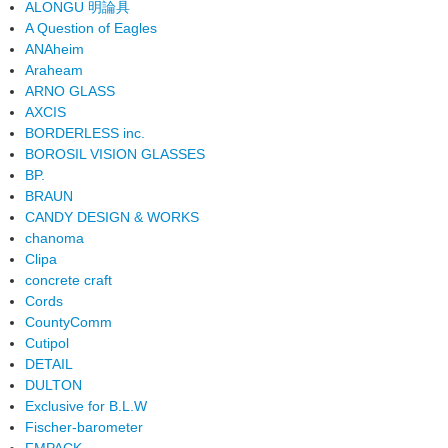
ALONGU 明論具
A Question of Eagles
ANAheim
Araheam
ARNO GLASS
AXCIS
BORDERLESS inc.
BOROSIL VISION GLASSES
BP.
BRAUN
CANDY DESIGN & WORKS
chanoma
Clipa
concrete craft
Cords
CountyComm
Cutipol
DETAIL
DULTON
Exclusive for B.L.W
Fischer-barometer
FMPACK