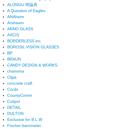
ALONGU 明論具
A Question of Eagles
ANAheim
Araheam
ARNO GLASS
AXCIS
BORDERLESS inc.
BOROSIL VISION GLASSES
BP.
BRAUN
CANDY DESIGN & WORKS
chanoma
Clipa
concrete craft
Cords
CountyComm
Cutipol
DETAIL
DULTON
Exclusive for B.L.W
Fischer-barometer