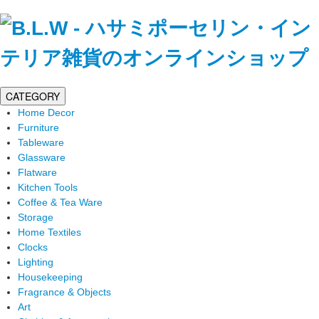
CATEGORY
Home Decor
Furniture
Tableware
Glassware
Flatware
Kitchen Tools
Coffee & Tea Ware
Storage
Home Textiles
Clocks
Lighting
Housekeeping
Fragrance & Objects
Art