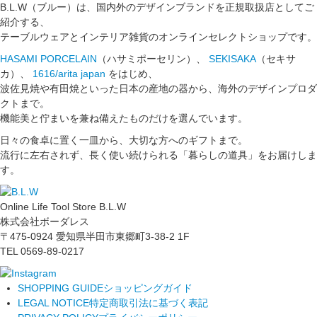
B.L.W（ブルー）は、国内外のデザインブランドを正規取扱店としてご
紹介する、
テーブルウェアとインテリア雑貨のオンラインセレクトショップです。
HASAMI PORCELAIN
（ハサミポーセリン）、
SEKISAKA
（セキサ
カ）、
1616/arita japan
をはじめ、
波佐見焼や有田焼といった日本の産地の器から、海外のデザインプロダ
クトまで。
機能美と佇まいを兼ね備えたものだけを選んでいます。
日々の食卓に置く一皿から、大切な方へのギフトまで。
流行に左右されず、長く使い続けられる「暮らしの道具」をお届けしま
す。
Online Life Tool Store B.L.W
株式会社ボーダレス
〒475-0924 愛知県半田市東郷町3-38-2 1F
TEL 0569-89-0217
SHOPPING GUIDE
ショッピングガイド
LEGAL NOTICE
特定商取引法に基づく表記