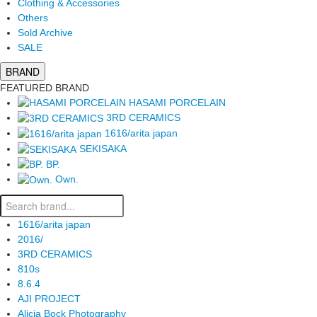
Clothing & Accessories
Others
Sold Archive
SALE
BRAND
FEATURED BRAND
HASAMI PORCELAIN
3RD CERAMICS
1616/arita japan
SEKISAKA
BP.
Own.
1616/arita japan
2016/
3RD CERAMICS
810s
8.6.4
AJI PROJECT
Alicia Bock Photography