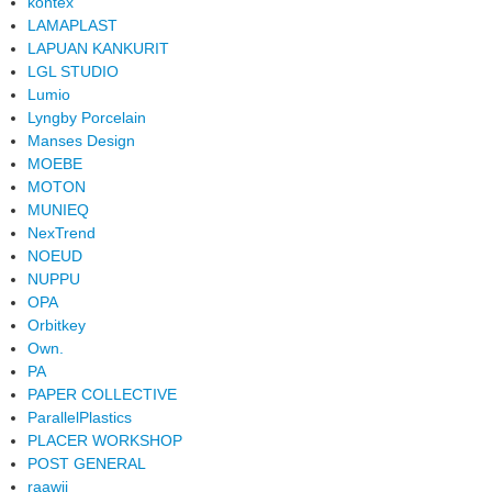
kontex
LAMAPLAST
LAPUAN KANKURIT
LGL STUDIO
Lumio
Lyngby Porcelain
Manses Design
MOEBE
MOTON
MUNIEQ
NexTrend
NOEUD
NUPPU
OPA
Orbitkey
Own.
PA
PAPER COLLECTIVE
ParallelPlastics
PLACER WORKSHOP
POST GENERAL
raawii