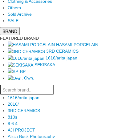
Clothing & Accessories
Others
Sold Archive
SALE
BRAND
FEATURED BRAND
HASAMI PORCELAIN
3RD CERAMICS
1616/arita japan
SEKISAKA
BP.
Own.
1616/arita japan
2016/
3RD CERAMICS
810s
8.6.4
AJI PROJECT
Alicia Bock Photography