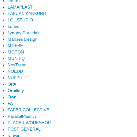
kontex
LAMAPLAST
LAPUAN KANKURIT
LGL STUDIO
Lumio
Lyngby Porcelain
Manses Design
MOEBE
MOTON
MUNIEQ
NexTrend
NOEUD
NUPPU
OPA
Orbitkey
Own.
PA
PAPER COLLECTIVE
ParallelPlastics
PLACER WORKSHOP
POST GENERAL
raawii