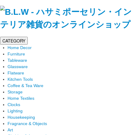
CATEGORY
Home Decor
Furniture
Tableware
Glassware
Flatware
Kitchen Tools
Coffee & Tea Ware
Storage
Home Textiles
Clocks
Lighting
Housekeeping
Fragrance & Objects
Art