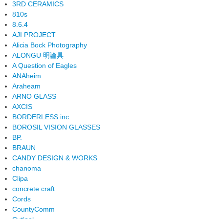
3RD CERAMICS
810s
8.6.4
AJI PROJECT
Alicia Bock Photography
ALONGU 明論具
A Question of Eagles
ANAheim
Araheam
ARNO GLASS
AXCIS
BORDERLESS inc.
BOROSIL VISION GLASSES
BP.
BRAUN
CANDY DESIGN & WORKS
chanoma
Clipa
concrete craft
Cords
CountyComm