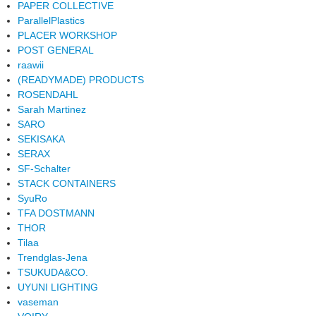
PAPER COLLECTIVE
ParallelPlastics
PLACER WORKSHOP
POST GENERAL
raawii
(READYMADE) PRODUCTS
ROSENDAHL
Sarah Martinez
SARO
SEKISAKA
SERAX
SF-Schalter
STACK CONTAINERS
SyuRo
TFA DOSTMANN
THOR
Tilaa
Trendglas-Jena
TSUKUDA&CO.
UYUNI LIGHTING
vaseman