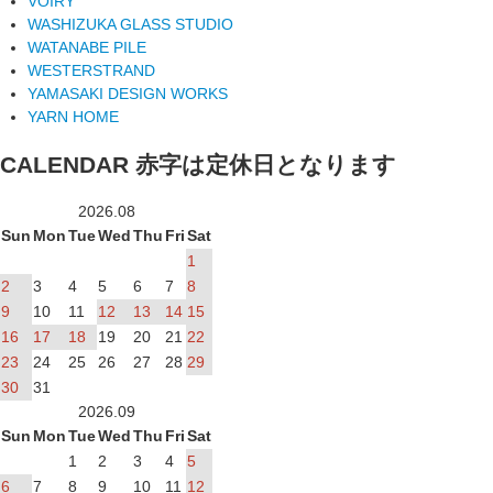
VOIRY
WASHIZUKA GLASS STUDIO
WATANABE PILE
WESTERSTRAND
YAMASAKI DESIGN WORKS
YARN HOME
CALENDAR
赤字は定休日となります
2026.08
Sun
Mon
Tue
Wed
Thu
Fri
Sat
1
2
3
4
5
6
7
8
9
10
11
12
13
14
15
16
17
18
19
20
21
22
23
24
25
26
27
28
29
30
31
2026.09
Sun
Mon
Tue
Wed
Thu
Fri
Sat
1
2
3
4
5
6
7
8
9
10
11
12