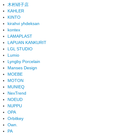
木村硝子店
KAHLER
KINTO
kirahvi yhdeksan
kontex
LAMAPLAST
LAPUAN KANKURIT
LGL STUDIO
Lumio
Lyngby Porcelain
Manses Design
MOEBE
MOTON
MUNIEQ
NexTrend
NOEUD
NUPPU
OPA
Orbitkey
Own.
PA