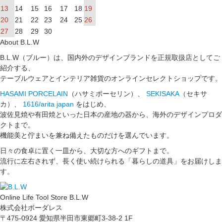
13
14
15
16
17
18
19
20
21
22
23
24
25
26
27
28
29
30
About B.L.W
B.L.W（ブルー）は、国内外のデザインブランドを正規取扱店としてご
紹介する、
テーブルウェアとインテリア雑貨のオンラインセレクトショップです。
HASAMI PORCELAIN
（ハサミポーセリン）、
SEKISAKA
（セキサ
カ）、
1616/arita japan
をはじめ、
波佐見焼や有田焼といった日本の産地の器から、海外のデザインプロダ
クトまで。
機能美と佇まいを兼ね備えたものだけを選んでいます。
日々の食卓に置く一皿から、大切な方へのギフトまで。
流行に左右されず、長く使い続けられる「暮らしの道具」をお届けしま
す。
Online Life Tool Store B.L.W
株式会社ボーダレス
〒475-0924 愛知県半田市東郷町3-38-2 1F