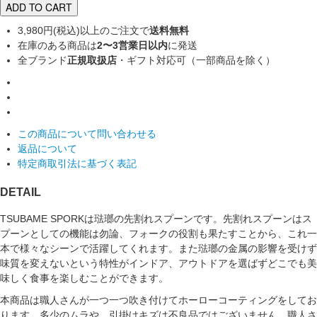
ADD TO CART
3,980円(税込)以上のご注文で
送料無料
在庫のある商品は
2〜3営業日以内
に発送
全ブランド
正規取扱店
・ギフト対応可（一部商品を除く）
この商品について問い合わせる
返品について
特定商取引法に基づく表記
DETAIL
TSUBAME SPORKは琺瑯の先割れスプーンです。先割れスプーンはス
プーンとしての機能は勿論、フォークの役割も果たすことから、これ一
本で様々なシーンで活躍してくれます。また琺瑯の金属の影響を受けず
味質を変えないという特性がインドア、アウトドアを選ばずどこでも美
味しく食事を楽しむことができます。
本商品は職人さんが一つ一つ吹き付けてホーローコーティングをしてお
ります。多少のムラや、引掛けキズは不良品ではございません。職人さ