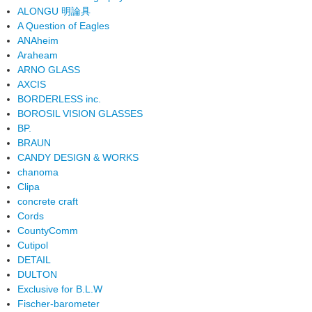
ALONGU 明論具
A Question of Eagles
ANAheim
Araheam
ARNO GLASS
AXCIS
BORDERLESS inc.
BOROSIL VISION GLASSES
BP.
BRAUN
CANDY DESIGN & WORKS
chanoma
Clipa
concrete craft
Cords
CountyComm
Cutipol
DETAIL
DULTON
Exclusive for B.L.W
Fischer-barometer