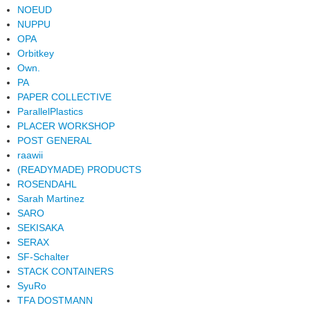
NOEUD
NUPPU
OPA
Orbitkey
Own.
PA
PAPER COLLECTIVE
ParallelPlastics
PLACER WORKSHOP
POST GENERAL
raawii
(READYMADE) PRODUCTS
ROSENDAHL
Sarah Martinez
SARO
SEKISAKA
SERAX
SF-Schalter
STACK CONTAINERS
SyuRo
TFA DOSTMANN