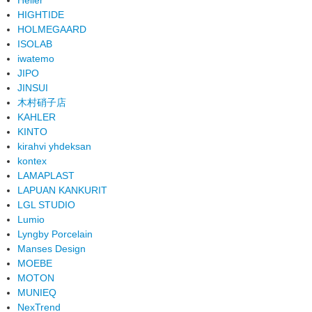
HIGHTIDE
HOLMEGAARD
ISOLAB
iwatemo
JIPO
JINSUI
木村硝子店
KAHLER
KINTO
kirahvi yhdeksan
kontex
LAMAPLAST
LAPUAN KANKURIT
LGL STUDIO
Lumio
Lyngby Porcelain
Manses Design
MOEBE
MOTON
MUNIEQ
NexTrend