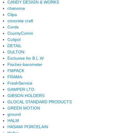
CANDY DESIGN & WORKS
chanoma
Clipa
concrete craft
Cords
CountyComm
Cutipol
DETAIL
DULTON
Exclusive for B.L.W
Fischer-barometer
FMPACK
FRAMA
FreshService
GAMPER LTD.
GIBSON HOLDERS
GLOCAL STANDARD PRODUCTS
GREEN MOTION
ground
HALM
HASAMI PORCELAIN
Heller