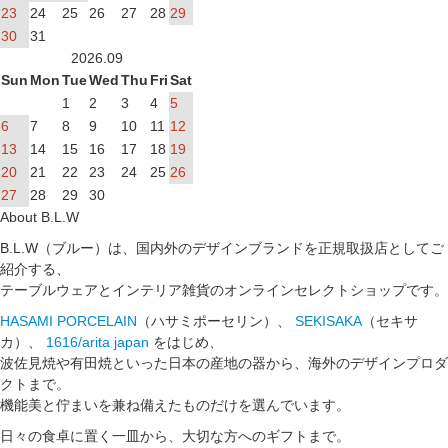
23
24
25
26
27
28
29
30
31
2026.09
Sun
Mon
Tue
Wed
Thu
Fri
Sat
1
2
3
4
5
6
7
8
9
10
11
12
13
14
15
16
17
18
19
20
21
22
23
24
25
26
27
28
29
30
About B.L.W
B.L.W（ブルー）は、国内外のデザインブランドを正規取扱店としてご
紹介する、
テーブルウェアとインテリア雑貨のオンラインセレクトショップです。
HASAMI PORCELAIN
（ハサミポーセリン）、
SEKISAKA
（セキサ
カ）、
1616/arita japan
をはじめ、
波佐見焼や有田焼といった日本の産地の器から、海外のデザインプロダ
クトまで。
機能美と佇まいを兼ね備えたものだけを選んでいます。
日々の食卓に置く一皿から、大切な方へのギフトまで。