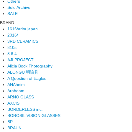
Others
Sold Archive
SALE
BRAND
1616/arita japan
2016/
3RD CERAMICS
810s
8.6.4
AJI PROJECT
Alicia Bock Photography
ALONGU 明論具
A Question of Eagles
ANAheim
Araheam
ARNO GLASS
AXCIS
BORDERLESS inc.
BOROSIL VISION GLASSES
BP.
BRAUN