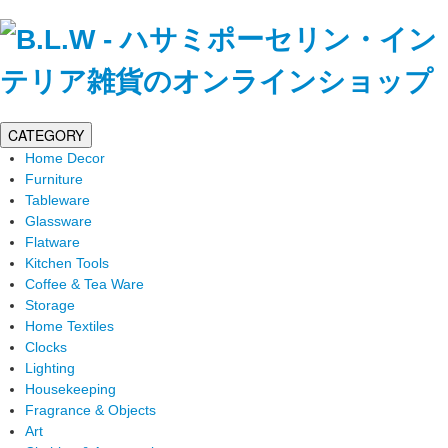
CATEGORY
Home Decor
Furniture
Tableware
Glassware
Flatware
Kitchen Tools
Coffee & Tea Ware
Storage
Home Textiles
Clocks
Lighting
Housekeeping
Fragrance & Objects
Art