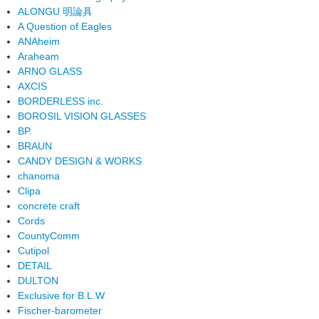
ALONGU 明論具
A Question of Eagles
ANAheim
Araheam
ARNO GLASS
AXCIS
BORDERLESS inc.
BOROSIL VISION GLASSES
BP.
BRAUN
CANDY DESIGN & WORKS
chanoma
Clipa
concrete craft
Cords
CountyComm
Cutipol
DETAIL
DULTON
Exclusive for B.L.W
Fischer-barometer