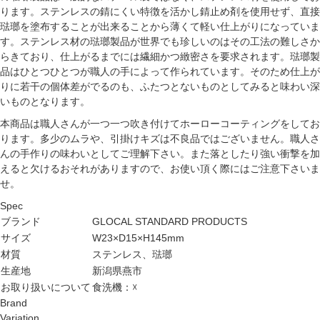
ります。ステンレスの錆にくい特徴を活かし錆止め剤を使用せず、直接
琺瑯を塗布することが出来ることから薄くて軽い仕上がりになっていま
す。ステンレス材の琺瑯製品が世界でも珍しいのはその工法の難しさか
らきており、仕上がるまでには繊細かつ緻密さを要求されます。琺瑯製
品はひとつひとつが職人の手によって作られています。そのため仕上が
りに若干の個体差がでるのも、ふたつとないものとしてみると味わい深
いものとなります。
本商品は職人さんが一つ一つ吹き付けてホーローコーティングをしてお
ります。多少のムラや、引掛けキズは不良品ではございません。職人さ
んの手作りの味わいとしてご理解下さい。また落としたり強い衝撃を加
えると欠けるおそれがありますので、お使い頂く際にはご注意下さいま
せ。
Spec
ブランド
GLOCAL STANDARD PRODUCTS
サイズ
W23×D15×H145mm
材質
ステンレス、琺瑯
生産地
新潟県燕市
お取り扱いについて
食洗機：☓
Brand
Variation