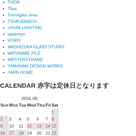
THOR
Tilaa
Trendglas-Jena
TSUKUDA&CO.
UYUNI LIGHTING
vaseman
VOIRY
WASHIZUKA GLASS STUDIO
WATANABE PILE
WESTERSTRAND
YAMASAKI DESIGN WORKS
YARN HOME
CALENDAR
赤字は定休日となります
2026.08
Sun
Mon
Tue
Wed
Thu
Fri
Sat
1
2
3
4
5
6
7
8
9
10
11
12
13
14
15
16
17
18
19
20
21
22