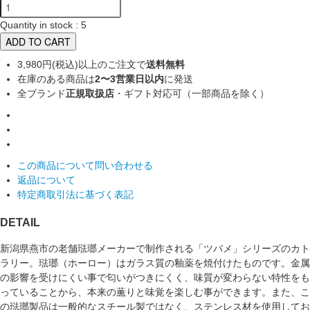
Quantity in stock : 5
ADD TO CART
3,980円(税込)以上のご注文で
送料無料
在庫のある商品は
2〜3営業日以内
に発送
全ブランド
正規取扱店
・ギフト対応可（一部商品を除く）
この商品について問い合わせる
返品について
特定商取引法に基づく表記
DETAIL
新潟県燕市の老舗琺瑯メーカーで制作される「ツバメ」シリーズのカト
ラリー。琺瑯（ホーロー）はガラス質の釉薬を焼付けたものです。金属
の影響を受けにくい事で匂いがつきにくく、味質が変わらない特性をも
っていることから、本来の薫りと味覚を楽しむ事ができます。また、こ
の琺瑯製品は一般的なスチール製ではなく、ステンレス材を使用してお