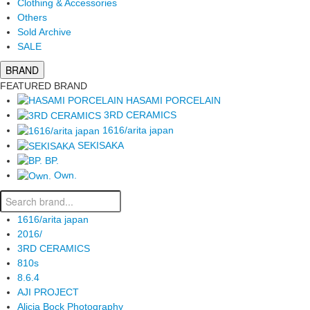
Clothing & Accessories
Others
Sold Archive
SALE
BRAND
FEATURED BRAND
HASAMI PORCELAIN
3RD CERAMICS
1616/arita japan
SEKISAKA
BP.
Own.
1616/arita japan
2016/
3RD CERAMICS
810s
8.6.4
AJI PROJECT
Alicia Bock Photography