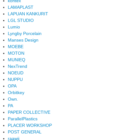
kontex
LAMAPLAST
LAPUAN KANKURIT
LGL STUDIO
Lumio
Lyngby Porcelain
Manses Design
MOEBE
MOTON
MUNIEQ
NexTrend
NOEUD
NUPPU
OPA
Orbitkey
Own.
PA
PAPER COLLECTIVE
ParallelPlastics
PLACER WORKSHOP
POST GENERAL
raawii